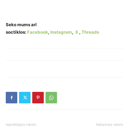
Seko mums arī
soctīklos:
Facebook
,
Instagram
,
X
,
Threads
Iepriekšējais raksts
Nākamais raksts