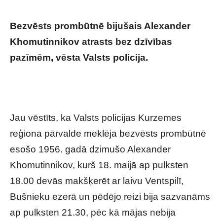
Bezvēsts prombūtnē bijušais Alexander
Khomutinnikov atrasts bez dzīvības
pazīmēm, vēsta Valsts policija.
Kungs, kurš
ar laivu devās makšķerēt ezerā pie
Ventspils, atrasts miris
Jau vēstīts, ka Valsts policijas Kurzemes
reģiona pārvalde meklēja bezvēsts prombūtnē
esošo 1956. gadā dzimušo Alexander
Khomutinnikov, kurš 18. maijā ap pulksten
18.00 devās makšķerēt ar laivu Ventspilī,
Bušnieku ezerā un pēdējo reizi bija sazvanāms
ap pulksten 21.30, pēc kā mājas nebija