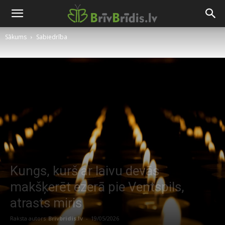
Sākums
Sabiedrība
Kungs, kurš ar laivu devās
makšķerēt ezerā pie Ventspils,
atrasts miris
Raksta autors
Brivbridis.lv
-
19/05/2026