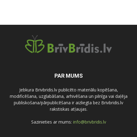
PAR MUMS
Jebkura Brivbridis.lv publicēto materiālu kopēšana,
modificēšana, uzglabāšana, arhivēšana un pilnīga vai daļēja
publiskošana/pārpublicēšana ir aizliegta bez Brivbridis.lv
rakstiskas atļaujas.
Sazinieties ar mums:
info@brivbridis.lv