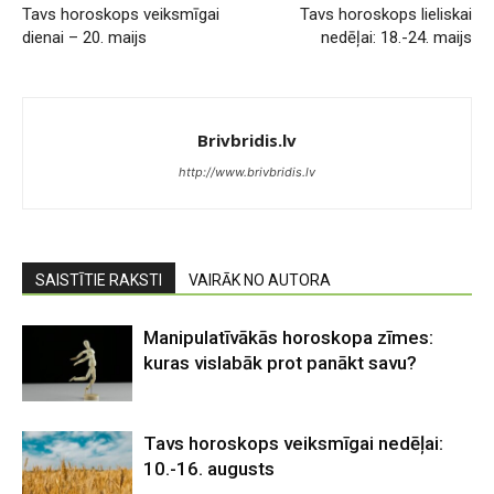
Tavs horoskops veiksmīgai
Tavs horoskops lieliskai
dienai – 20. maijs
nedēļai: 18.-24. maijs
Brivbridis.lv
http://www.brivbridis.lv
SAISTĪTIE RAKSTI
VAIRĀK NO AUTORA
Manipulatīvākās horoskopa zīmes:
kuras vislabāk prot panākt savu?
Tavs horoskops veiksmīgai nedēļai:
10.-16. augusts