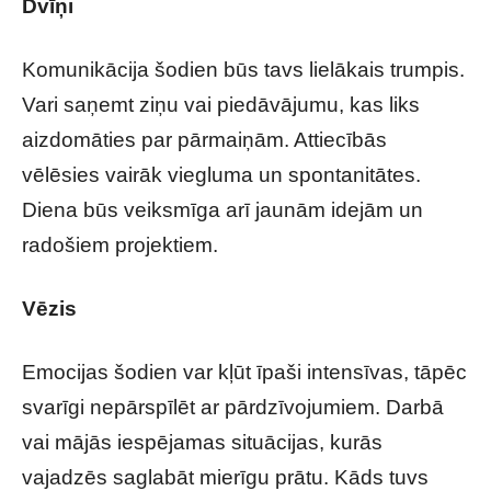
Dvīņi
Komunikācija šodien būs tavs lielākais trumpis.
Vari saņemt ziņu vai piedāvājumu, kas liks
aizdomāties par pārmaiņām. Attiecībās
vēlēsies vairāk viegluma un spontanitātes.
Diena būs veiksmīga arī jaunām idejām un
radošiem projektiem.
Vēzis
Emocijas šodien var kļūt īpaši intensīvas, tāpēc
svarīgi nepārspīlēt ar pārdzīvojumiem. Darbā
vai mājās iespējamas situācijas, kurās
vajadzēs saglabāt mierīgu prātu. Kāds tuvs