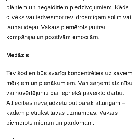
plāniem un negaidītiem piedzīvojumiem. Kāds
cilvēks var iedvesmot tevi drosmīgam solim vai
jaunai idejai. Vakars piemērots jautrai
kompānijai un pozitīvām emocijām.
Mežāzis
Tev šodien būs svarīgi koncentrēties uz saviem
mērķiem un pienākumiem. Vari saņemt atzinību
vai novērtējumu par iepriekš paveikto darbu.
Attiecībās nevajadzētu būt pārāk atturīgam –
kādam pietrūkst tavas uzmanības. Vakars
piemērots mieram un pārdomām.