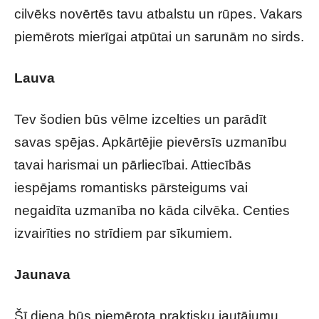
cilvēks novērtēs tavu atbalstu un rūpes. Vakars
piemērots mierīgai atpūtai un sarunām no sirds.
Lauva
Tev šodien būs vēlme izcelties un parādīt
savas spējas. Apkārtējie pievērsīs uzmanību
tavai harismai un pārliecībai. Attiecībās
iespējams romantisks pārsteigums vai
negaidīta uzmanība no kāda cilvēka. Centies
izvairīties no strīdiem par sīkumiem.
Jaunava
Šī diena būs piemērota praktisku jautājumu