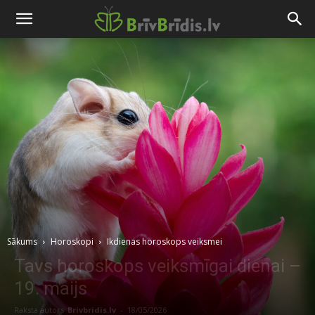
Sākums
Horoskopi
Ikdienas horoskops veiksmei
Tavs horoskops veiksmīgai dienai –
19. maijs
Raksta autors
Brivbridis.lv
-
18/05/2026