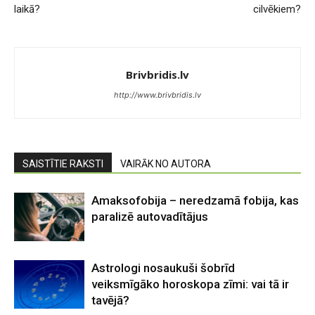
laikā?
cilvēkiem?
Brivbridis.lv
http://www.brivbridis.lv
SAISTĪTIE RAKSTI
VAIRĀK NO AUTORA
Amaksofobija – neredzamā fobija, kas
paralizē autovadītājus
Astrologi nosaukuši šobrīd
veiksmīgāko horoskopa zīmi: vai tā ir
tavējā?