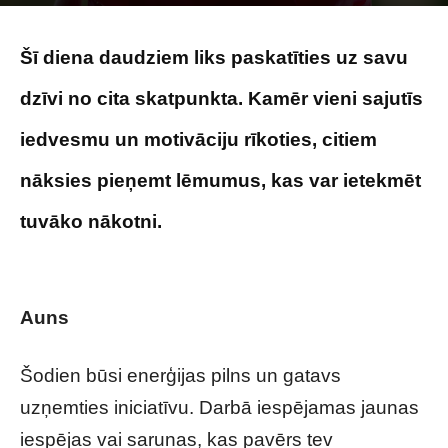
Image by kuritafsheen77 on Magnific
Šī diena daudziem liks paskatīties uz savu
dzīvi no cita skatpunkta. Kamēr vieni sajutīs
iedvesmu un motivāciju rīkoties, citiem
nāksies pieņemt lēmumus, kas var ietekmēt
tuvāko nākotni.
Tavs horoskops veiksmīgai
dienai – 19. maijs
Auns
Šodien būsi enerģijas pilns un gatavs
uzņemties iniciatīvu. Darbā iespējamas jaunas
iespējas vai sarunas, kas pavērs tev