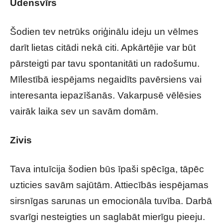
Ūdensvīrs
Šodien tev netrūks oriģinālu ideju un vēlmes
darīt lietas citādi nekā citi. Apkārtējie var būt
pārsteigti par tavu spontanitāti un radošumu.
Mīlestībā iespējams negaidīts pavērsiens vai
interesanta iepazīšanās. Vakarpusē vēlēsies
vairāk laika sev un savām domām.
Zivis
Tava intuīcija šodien būs īpaši spēcīga, tāpēc
uzticies savām sajūtām. Attiecībās iespējamas
sirsnīgas sarunas un emocionāla tuvība. Darbā
svarīgi nesteigties un saglabāt mierīgu pieeju.