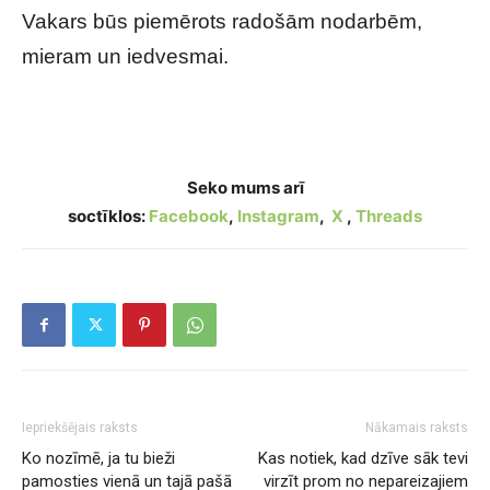
Vakars būs piemērots radošām nodarbēm,
mieram un iedvesmai.
Tavs horoskops veiksmīgai dienai – 19. maijs
Seko mums arī
soctīklos:
Facebook
,
Instagram
,
X
,
Threads
Iepriekšējais raksts
Nākamais raksts
Ko nozīmē, ja tu bieži
Kas notiek, kad dzīve sāk tevi
pamosties vienā un tajā pašā
virzīt prom no nepareizajiem