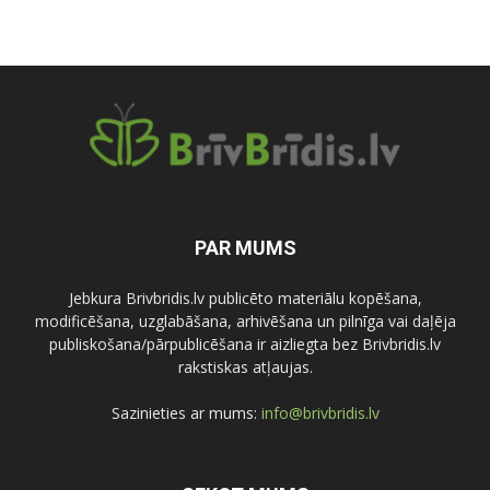
PAR MUMS
Jebkura Brivbridis.lv publicēto materiālu kopēšana,
modificēšana, uzglabāšana, arhivēšana un pilnīga vai daļēja
publiskošana/pārpublicēšana ir aizliegta bez Brivbridis.lv
rakstiskas atļaujas.
Sazinieties ar mums:
info@brivbridis.lv