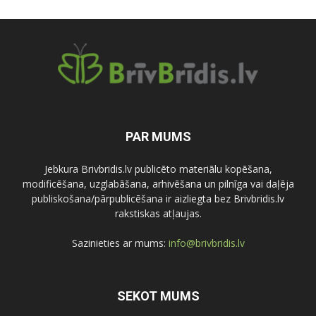
PAR MUMS
Jebkura Brivbridis.lv publicēto materiālu kopēšana,
modificēšana, uzglabāšana, arhivēšana un pilnīga vai daļēja
publiskošana/pārpublicēšana ir aizliegta bez Brivbridis.lv
rakstiskas atļaujas.
Sazinieties ar mums:
info@brivbridis.lv
SEKOT MUMS