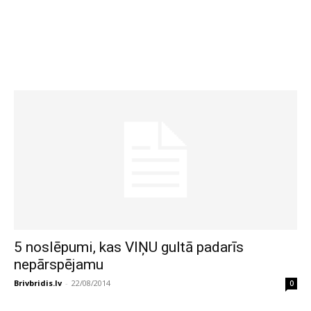
5 noslēpumi, kas VIŅU gultā padarīs
nepārspējamu
Brivbridis.lv
-
22/08/2014
0