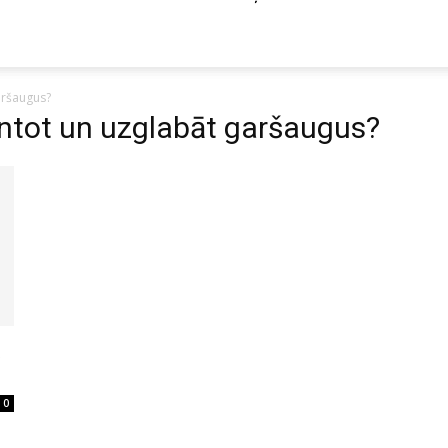
aršaugus?
antot un uzglabāt garšaugus?
t
0