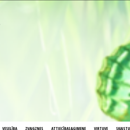
VESELĪBA
ZVAIGZNES
ATTIECĪBAS&ĢIMENE
VIRTUVE
SKAIST