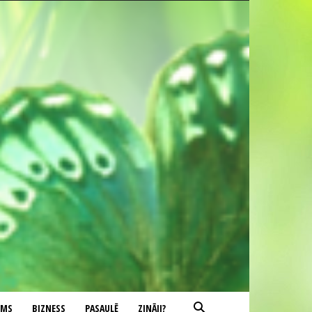
UMS
BIZNESS
PASAULĒ
ZINĀJI?