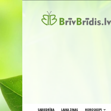
BrīvBrīdis.lv
SABIEDRĪBA
LAIKA ZIŅAS
HOROSKOPI