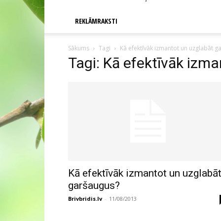
REKLĀMRAKSTI
Sākums
Tagi
Kā efektīvāk izmantot un uzglabāt g
Tagi: Kā efektīvāk izm
Kā efektīvāk izmantot un uzglabā
garšaugus?
Brivbridis.lv
-
11/08/2013