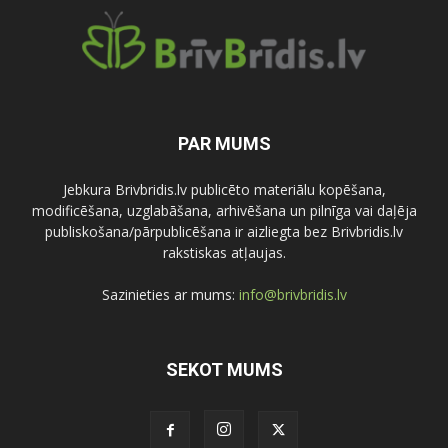
PAR MUMS
Jebkura Brivbridis.lv publicēto materiālu kopēšana,
modificēšana, uzglabāšana, arhivēšana un pilnīga vai daļēja
publiskošana/pārpublicēšana ir aizliegta bez Brivbridis.lv
rakstiskas atļaujas.
Sazinieties ar mums:
info@brivbridis.lv
SEKOT MUMS