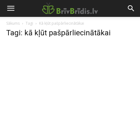
Sākums
Tagi
Kā kļūt pašpārliecinātākai
Tagi: kā kļūt pašpārliecinātākai