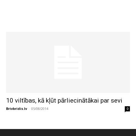
10 viltības, kā kļūt pārliecinātākai par sevi
Brivbridis.lv
-
05/08/2014
0