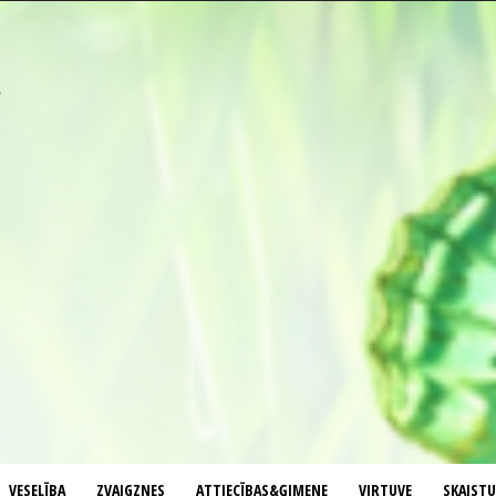
VESELĪBA
ZVAIGZNES
ATTIECĪBAS&ĢIMENE
VIRTUVE
SKAIST