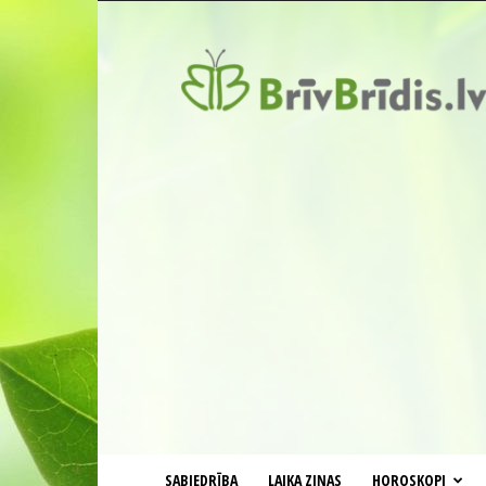
BrīvBrīdis.lv
SABIEDRĪBA
LAIKA ZIŅAS
HOROSKOPI