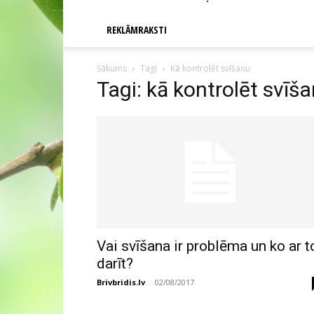
REKLĀMRAKSTI
Sākums
Tagi
Kā kontrolēt svīšanu
Tagi: kā kontrolēt svīš
Vai svīšana ir problēma un ko ar t
darīt?
Brivbridis.lv
-
02/08/2017