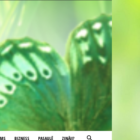
UMS
BIZNESS
PASAULĒ
ZINĀJI?