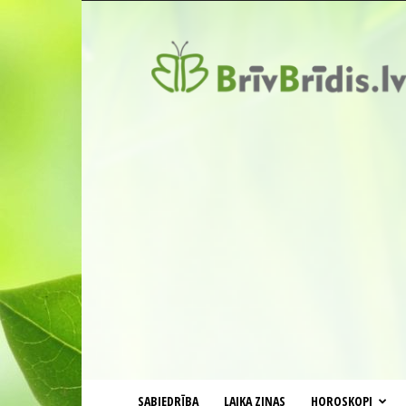
BrīvBrīdis.lv
SABIEDRĪBA
LAIKA ZIŅAS
HOROSKOPI