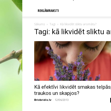
REKLĀMRAKSTI
Sākums
Tagi
Kā likvidēt sliktu aromātu?
Tagi: kā likvidēt sliktu
Kā efektīvi likvidēt smakas telpās
traukos un skapjos?
Brivbridis.lv
-
12/06/2013