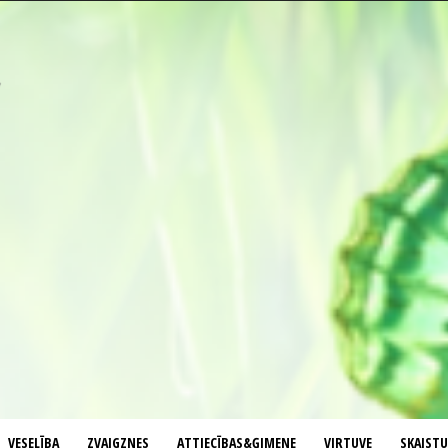
VESELĪBA
ZVAIGZNES
ATTIECĪBAS&ĢIMENE
VIRTUVE
SKAIST