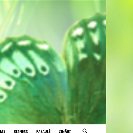
UMS
BIZNESS
PASAULĒ
ZINĀJI?