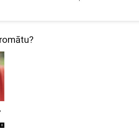
 aromātu?
,
0