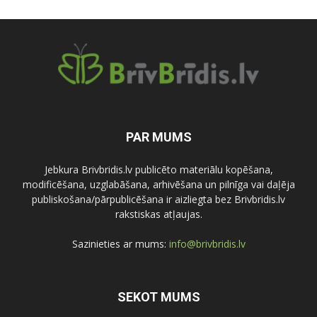
PAR MUMS
Jebkura Brivbridis.lv publicēto materiālu kopēšana,
modificēšana, uzglabāšana, arhivēšana un pilnīga vai daļēja
publiskošana/pārpublicēšana ir aizliegta bez Brivbridis.lv
rakstiskas atļaujas.
Sazinieties ar mums:
info@brivbridis.lv
SEKOT MUMS