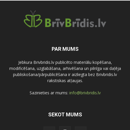
PAR MUMS
Jebkura Brivbridis.lv publicēto materiālu kopēšana,
modificēšana, uzglabāšana, arhivēšana un pilnīga vai daļēja
publiskošana/pārpublicēšana ir aizliegta bez Brivbridis.lv
rakstiskas atļaujas.
Sazinieties ar mums:
info@brivbridis.lv
SEKOT MUMS