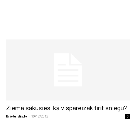
Ziema sākusies: kā vispareizāk tīrīt sniegu?
Brivbridis.lv
-
10/12/2013
0