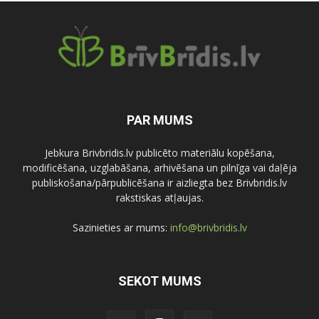
PAR MUMS
Jebkura Brivbridis.lv publicēto materiālu kopēšana,
modificēšana, uzglabāšana, arhivēšana un pilnīga vai daļēja
publiskošana/pārpublicēšana ir aizliegta bez Brivbridis.lv
rakstiskas atļaujas.
Sazinieties ar mums:
info@brivbridis.lv
SEKOT MUMS