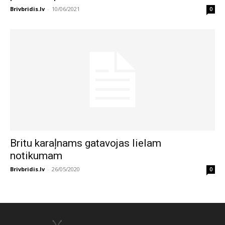
Brivbridis.lv
-
10/06/2021
0
Britu karaļnams gatavojas lielam
notikumam
Brivbridis.lv
-
26/05/2020
0