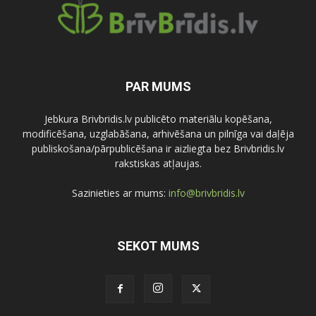
PAR MUMS
Jebkura Brivbridis.lv publicēto materiālu kopēšana,
modificēšana, uzglabāšana, arhivēšana un pilnīga vai daļēja
publiskošana/pārpublicēšana ir aizliegta bez Brivbridis.lv
rakstiskas atļaujas.
Sazinieties ar mums:
info@brivbridis.lv
SEKOT MUMS