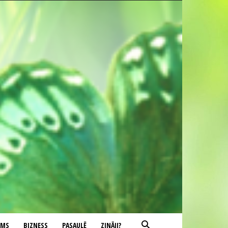
UMS
BIZNESS
PASAULĒ
ZINĀJI?