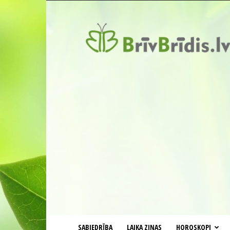
BrīvBrīdis.lv
SABIEDRĪBA
LAIKA ZIŅAS
HOROSKOPI