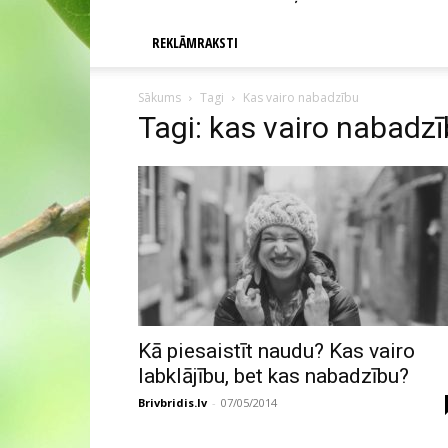
REKLĀMRAKSTI
Sākums
Tagi
Kas vairo nabadzību
Tagi: kas vairo nabadz
Kā piesaistīt naudu? Kas vairo
labklājību, bet kas nabadzību?
Brivbridis.lv
-
07/05/2014