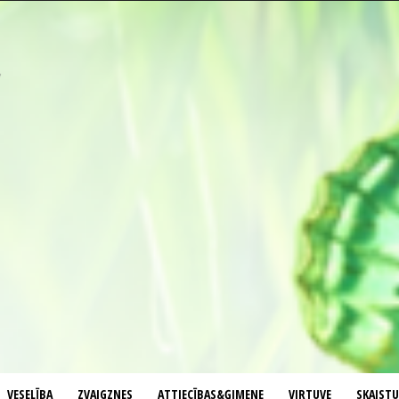
VESELĪBA
ZVAIGZNES
ATTIECĪBAS&ĢIMENE
VIRTUVE
SKAIST