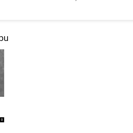
ību
0