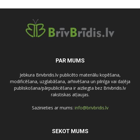
PAR MUMS
Jebkura Brivbridis.lv publicēto materiālu kopēšana,
modificēšana, uzglabāšana, arhivēšana un pilnīga vai daļēja
publiskošana/pārpublicēšana ir aizliegta bez Brivbridis.lv
rakstiskas atļaujas.
Sazinieties ar mums:
info@brivbridis.lv
SEKOT MUMS