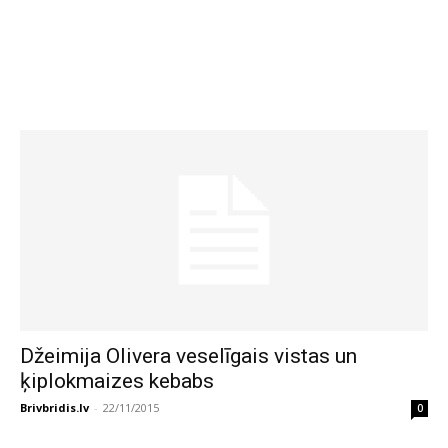
Džeimija Olivera veselīgais vistas un
ķiplokmaizes kebabs
Brivbridis.lv
-
22/11/2015
0