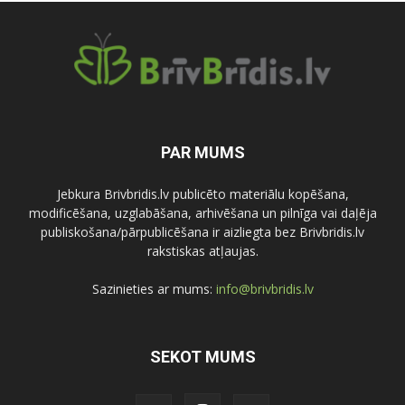
PAR MUMS
Jebkura Brivbridis.lv publicēto materiālu kopēšana,
modificēšana, uzglabāšana, arhivēšana un pilnīga vai daļēja
publiskošana/pārpublicēšana ir aizliegta bez Brivbridis.lv
rakstiskas atļaujas.
Sazinieties ar mums:
info@brivbridis.lv
SEKOT MUMS