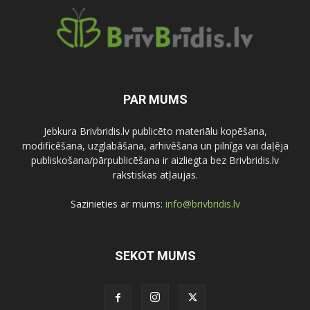
PAR MUMS
Jebkura Brivbridis.lv publicēto materiālu kopēšana,
modificēšana, uzglabāšana, arhivēšana un pilnīga vai daļēja
publiskošana/pārpublicēšana ir aizliegta bez Brivbridis.lv
rakstiskas atļaujas.
Sazinieties ar mums:
info@brivbridis.lv
SEKOT MUMS