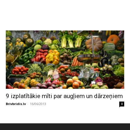
9 izplatītākie mīti par augļiem un dārzeņiem
Brivbridis.lv
-
16/06/2013
0