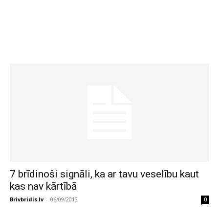
7 brīdinoši signāli, ka ar tavu veselību kaut
kas nav kārtībā
Brivbridis.lv
-
06/09/2013
0