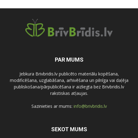
PAR MUMS
Jebkura Brivbridis.lv publicēto materiālu kopēšana,
modificēšana, uzglabāšana, arhivēšana un pilnīga vai daļēja
publiskošana/pārpublicēšana ir aizliegta bez Brivbridis.lv
rakstiskas atļaujas.
Sazinieties ar mums:
info@brivbridis.lv
SEKOT MUMS