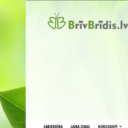
BrīvBrīdis.lv
SABIEDRĪBA
LAIKA ZIŅAS
HOROSKOPI