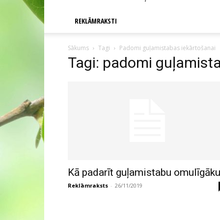
REKLĀMRAKSTI
Sākums
Tagi
Padomi guļamistabas iekārtošanai
Tagi: padomi guļamista
Kā padarīt guļamistabu omulīgāk
Reklāmraksts
-
26/11/2019