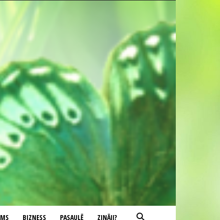
UMS
BIZNESS
PASAULĒ
ZINĀJI?