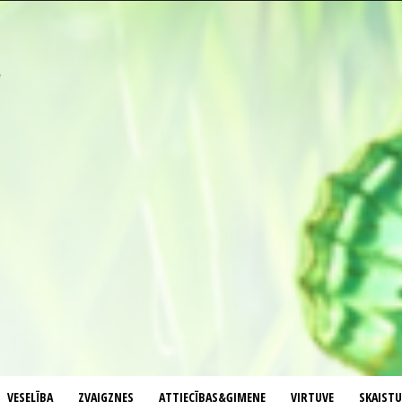
VESELĪBA
ZVAIGZNES
ATTIECĪBAS&ĢIMENE
VIRTUVE
SKAIST