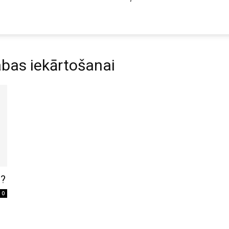
bas iekārtošanai
u?
0