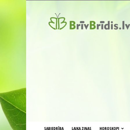
BrīvBrīdis.lv
SABIEDRĪBA
LAIKA ZIŅAS
HOROSKOPI