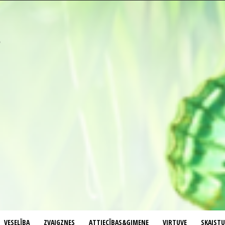
VESELĪBA
ZVAIGZNES
ATTIECĪBAS&ĢIMENE
VIRTUVE
SKAIST