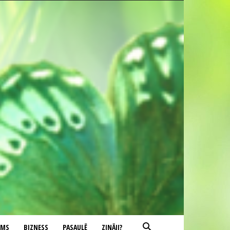
UMS
BIZNESS
PASAULĒ
ZINĀJI?