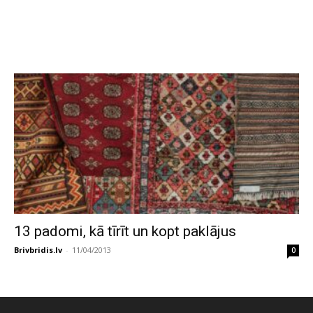
13 padomi, kā tīrīt un kopt paklājus
Brivbridis.lv
-
11/04/2013
0