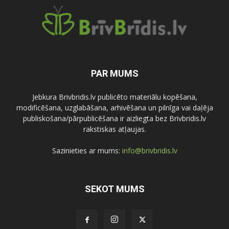
PAR MUMS
Jebkura Brivbridis.lv publicēto materiālu kopēšana,
modificēšana, uzglabāšana, arhivēšana un pilnīga vai daļēja
publiskošana/pārpublicēšana ir aizliegta bez Brivbridis.lv
rakstiskas atļaujas.
Sazinieties ar mums:
info@brivbridis.lv
SEKOT MUMS