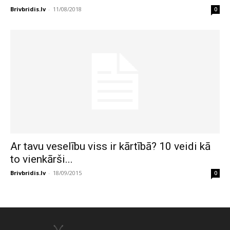
Brivbridis.lv
-
11/08/2018
0
Ar tavu veselību viss ir kārtībā? 10 veidi kā
to vienkārši...
Brivbridis.lv
-
18/09/2015
0