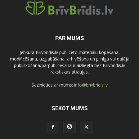
PAR MUMS
Jebkura Brivbridis.lv publicēto materiālu kopēšana,
modificēšana, uzglabāšana, arhivēšana un pilnīga vai daļēja
publiskošana/pārpublicēšana ir aizliegta bez Brivbridis.lv
rakstiskas atļaujas.
Sazinieties ar mums:
info@brivbridis.lv
SEKOT MUMS