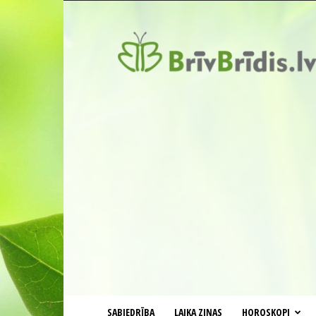
BrīvBrīdis.lv
SABIEDRĪBA
LAIKA ZIŅAS
HOROSKOPI