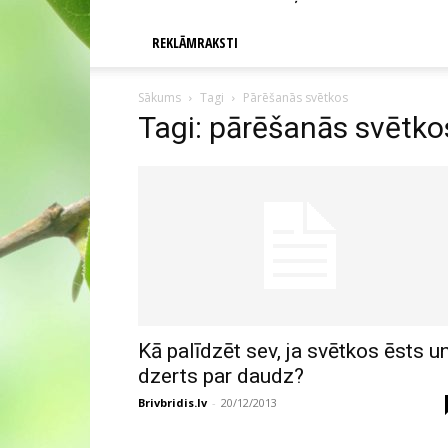
REKLĀMRAKSTI
Sākums
Tagi
Pārēšanās svētkos
Tagi: pārēšanās svētko
Kā palīdzēt sev, ja svētkos ēsts u
dzerts par daudz?
Brivbridis.lv
-
20/12/2013