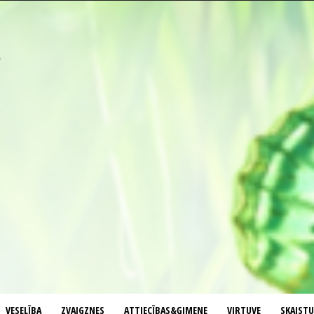
VESELĪBA
ZVAIGZNES
ATTIECĪBAS&ĢIMENE
VIRTUVE
SKAIST