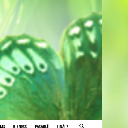
UMS
BIZNESS
PASAULĒ
ZINĀJI?