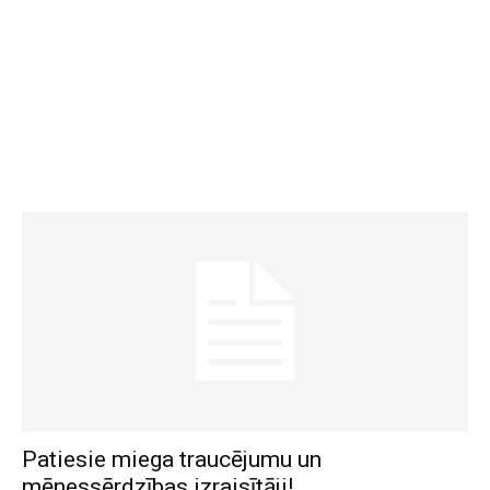
Patiesie miega traucējumu un
mēnessērdzības izraisītāji!