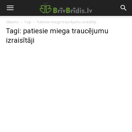
Sākums
Tagi
Patiesie miega traucējumu izraisītāji
Tagi: patiesie miega traucējumu
izraisītāji