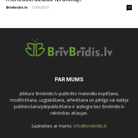
Brivbridis.lv
-
11/06/2013
0
PAR MUMS
Jebkura Brivbridis.lv publicēto materiālu kopēšana,
modificēšana, uzglabāšana, arhivēšana un pilnīga vai daļēja
publiskošana/pārpublicēšana ir aizliegta bez Brivbridis.lv
rakstiskas atļaujas.
Sazinieties ar mums:
info@brivbridis.lv