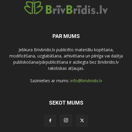
PAR MUMS
Jebkura Brivbridis.lv publicēto materiālu kopēšana,
modificēšana, uzglabāšana, arhivēšana un pilnīga vai daļēja
publiskošana/pārpublicēšana ir aizliegta bez Brivbridis.lv
rakstiskas atļaujas.
Sazinieties ar mums:
info@brivbridis.lv
SEKOT MUMS