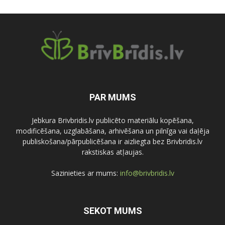
PAR MUMS
Jebkura Brivbridis.lv publicēto materiālu kopēšana,
modificēšana, uzglabāšana, arhivēšana un pilnīga vai daļēja
publiskošana/pārpublicēšana ir aizliegta bez Brivbridis.lv
rakstiskas atļaujas.
Sazinieties ar mums:
info@brivbridis.lv
SEKOT MUMS