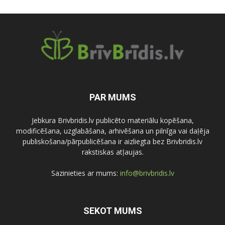
PAR MUMS
Jebkura Brivbridis.lv publicēto materiālu kopēšana,
modificēšana, uzglabāšana, arhivēšana un pilnīga vai daļēja
publiskošana/pārpublicēšana ir aizliegta bez Brivbridis.lv
rakstiskas atļaujas.
Sazinieties ar mums:
info@brivbridis.lv
SEKOT MUMS