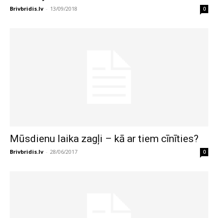
Brivbridis.lv
-
13/09/2018
0
Mūsdienu laika zagļi – kā ar tiem cīnīties?
Brivbridis.lv
-
28/06/2017
0