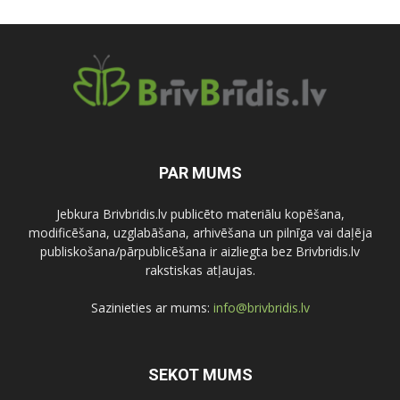
PAR MUMS
Jebkura Brivbridis.lv publicēto materiālu kopēšana,
modificēšana, uzglabāšana, arhivēšana un pilnīga vai daļēja
publiskošana/pārpublicēšana ir aizliegta bez Brivbridis.lv
rakstiskas atļaujas.
Sazinieties ar mums:
info@brivbridis.lv
SEKOT MUMS