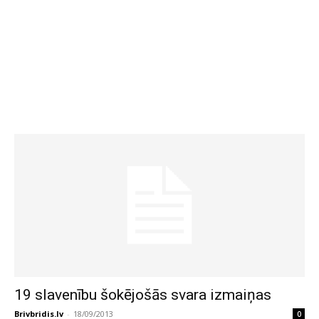
19 slavenību šokējošās svara izmaiņas
Brivbridis.lv
-
18/09/2013
0