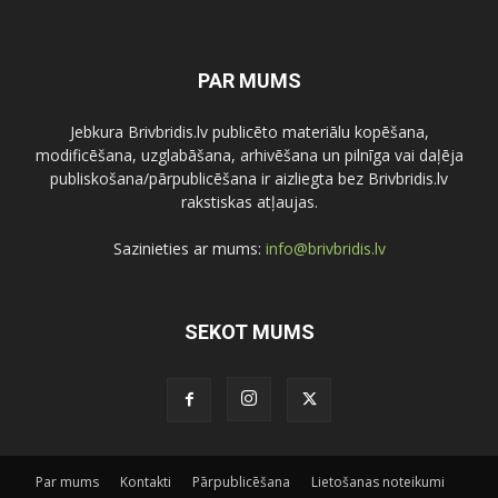
PAR MUMS
Jebkura Brivbridis.lv publicēto materiālu kopēšana,
modificēšana, uzglabāšana, arhivēšana un pilnīga vai daļēja
publiskošana/pārpublicēšana ir aizliegta bez Brivbridis.lv
rakstiskas atļaujas.
Sazinieties ar mums:
info@brivbridis.lv
SEKOT MUMS
Par mums
Kontakti
Pārpublicēšana
Lietošanas noteikumi