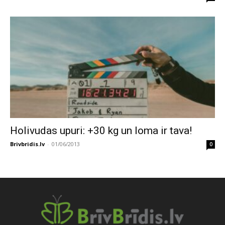
Holivudas upuri: +30 kg un loma ir tava!
Brivbridis.lv
-
01/06/2013
0