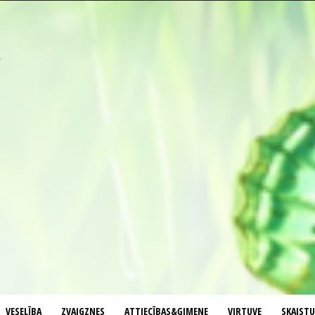
VESELĪBA
ZVAIGZNES
ATTIECĪBAS&ĢIMENE
VIRTUVE
SKAIST