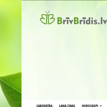
BrīvBrīdis.lv
SABIEDRĪBA
LAIKA ZIŅAS
HOROSKOPI