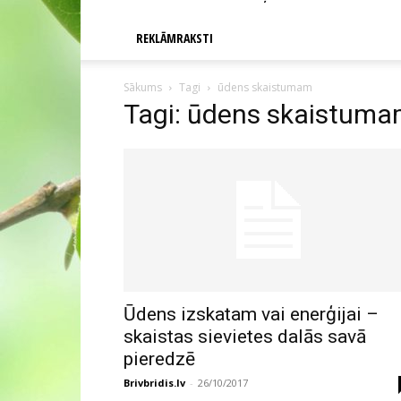
REKLĀMRAKSTI
Sākums
Tagi
ūdens skaistumam
Tagi: ūdens skaistum
Ūdens izskatam vai enerģijai –
skaistas sievietes dalās savā
pieredzē
Brivbridis.lv
-
26/10/2017