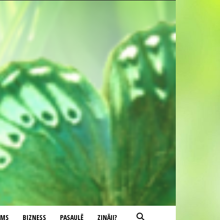
UMS
BIZNESS
PASAULĒ
ZINĀJI?