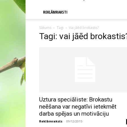
REKLĀMRAKSTI
Sākums
Tagi
Vai jāēd brokastis?
Tagi: vai jāēd brokastis
Uztura speciāliste: Brokastu
neēšana var negatīvi ietekmēt
darba spējas un motivāciju
Reklāmraksts
-
09/12/2015