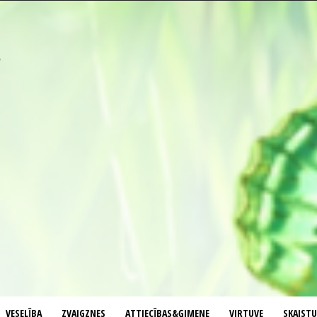
VESELĪBA
ZVAIGZNES
ATTIECĪBAS&ĢIMENE
VIRTUVE
SKAIST