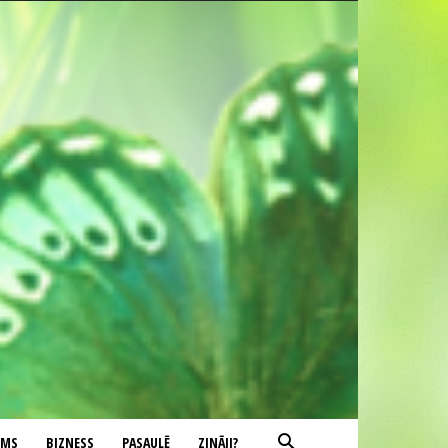
UMS
BIZNESS
PASAULĒ
ZINĀJI?