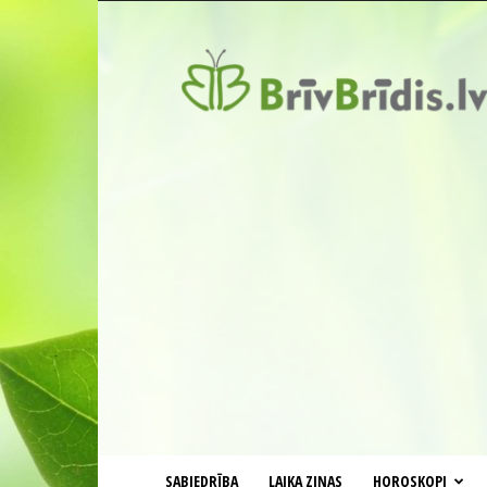
BrīvBrīdis.lv
SABIEDRĪBA
LAIKA ZIŅAS
HOROSKOPI