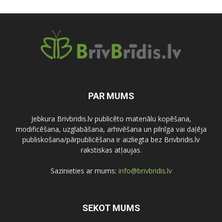
PAR MUMS
Jebkura Brivbridis.lv publicēto materiālu kopēšana,
modificēšana, uzglabāšana, arhivēšana un pilnīga vai daļēja
publiskošana/pārpublicēšana ir aizliegta bez Brivbridis.lv
rakstiskas atļaujas.
Sazinieties ar mums:
info@brivbridis.lv
SEKOT MUMS