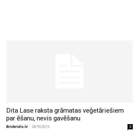
Dita Lase raksta grāmatas veģetāriešiem
par ēšanu, nevis gavēšanu
Brivbridis.lv
-
28/10/2015
0