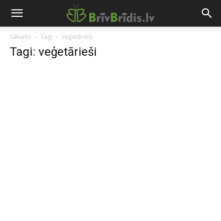
Sākums
Tagi
Veģetārieši
Tagi: veģetārieši