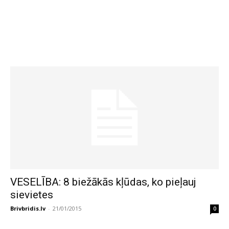
VESELĪBA: 8 biežākās kļūdas, ko pieļauj
sievietes
Brivbridis.lv
-
21/01/2015
0