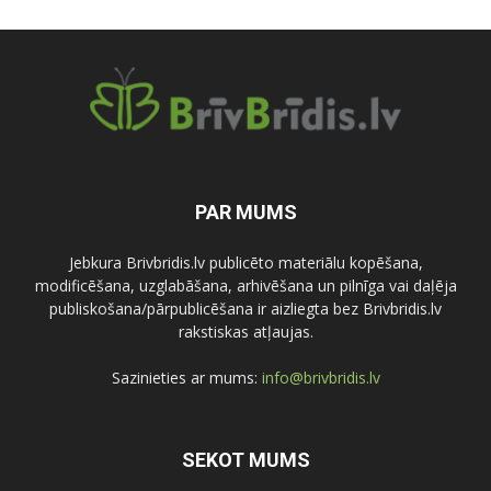
PAR MUMS
Jebkura Brivbridis.lv publicēto materiālu kopēšana,
modificēšana, uzglabāšana, arhivēšana un pilnīga vai daļēja
publiskošana/pārpublicēšana ir aizliegta bez Brivbridis.lv
rakstiskas atļaujas.
Sazinieties ar mums:
info@brivbridis.lv
SEKOT MUMS