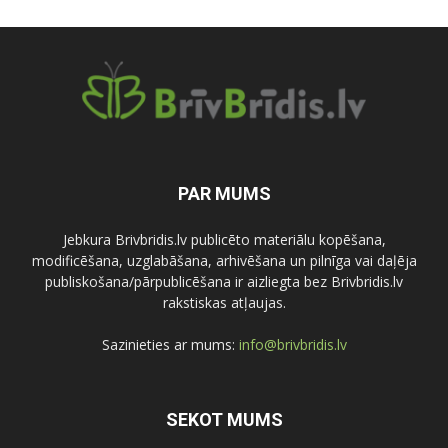
PAR MUMS
Jebkura Brivbridis.lv publicēto materiālu kopēšana,
modificēšana, uzglabāšana, arhivēšana un pilnīga vai daļēja
publiskošana/pārpublicēšana ir aizliegta bez Brivbridis.lv
rakstiskas atļaujas.
Sazinieties ar mums:
info@brivbridis.lv
SEKOT MUMS