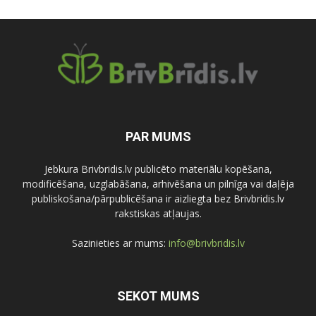
PAR MUMS
Jebkura Brivbridis.lv publicēto materiālu kopēšana,
modificēšana, uzglabāšana, arhivēšana un pilnīga vai daļēja
publiskošana/pārpublicēšana ir aizliegta bez Brivbridis.lv
rakstiskas atļaujas.
Sazinieties ar mums:
info@brivbridis.lv
SEKOT MUMS