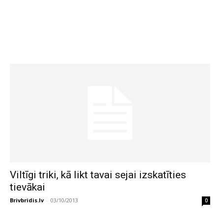
Viltīgi triki, kā likt tavai sejai izskatīties
tievākai
Brivbridis.lv
-
03/10/2013
0