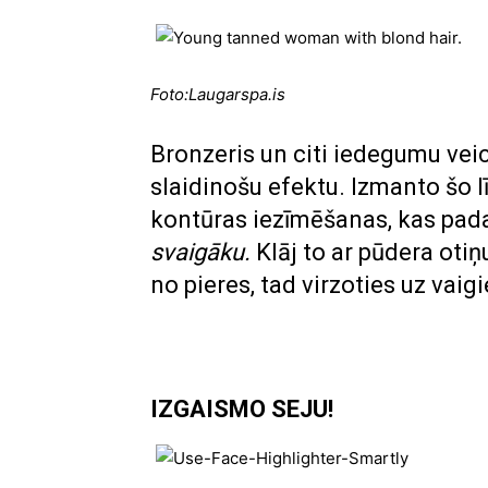
F
oto:Laugarspa.is
Bronzeris un citi iedegumu veic
slaidinošu efektu. Izmanto šo lī
kontūras iezīmēšanas, kas pada
svaigāku.
Klāj to ar pūdera otiņ
no pieres, tad virzoties uz vai
IZGAISMO SEJU!