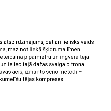
s atspirdzinājums, bet arī lielisks veids
ma, mazinot liekā šķidruma līmeni
eteicama piparmētru un ingvera tēja.
 un ieliec tajā dažas svaiga citrona
r tavas acis, izmanto seno metodi –
i kumelīšu tējas kompreses.