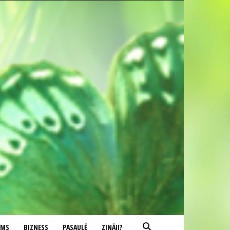
UMS
BIZNESS
PASAULĒ
ZINĀJI?