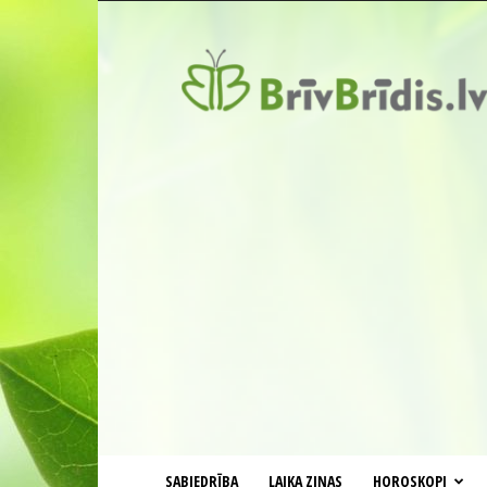
BrīvBrīdis.lv
SABIEDRĪBA
LAIKA ZIŅAS
HOROSKOPI