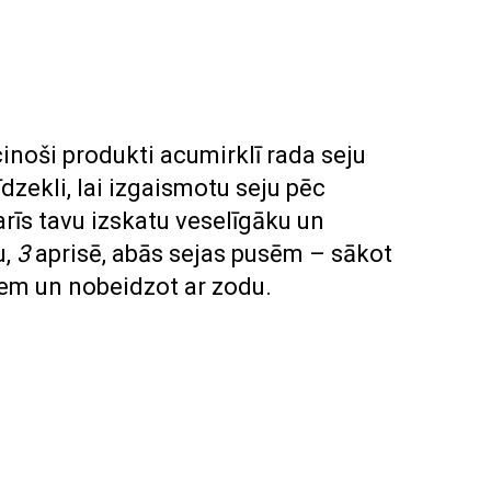
inoši produkti acumirklī rada seju
dzekli, lai izgaismotu seju pēc
rīs tavu izskatu veselīgāku un
u,
3
aprisē, abās sejas pusēm – sākot
giem un nobeidzot ar zodu.