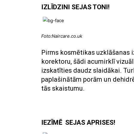
IZLĪDZINI SEJAS TONI!
Foto:Naircare.co.uk
Pirms kosmētikas uzklāšanas i
korektoru, šādi acumirklī vizuā
izskatīties daudz slaidākai. Tur
paplašinātām porām un dehidrē
tās skaistumu.
IEZĪMĒ SEJAS APRISES!