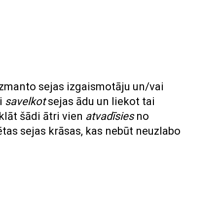
zmanto sejas izgaismotāju un/vai
li
savelkot
sejas ādu un liekot tai
klāt šādi ātri vien
atvadīsies
no
tas sejas krāsas, kas nebūt neuzlabo