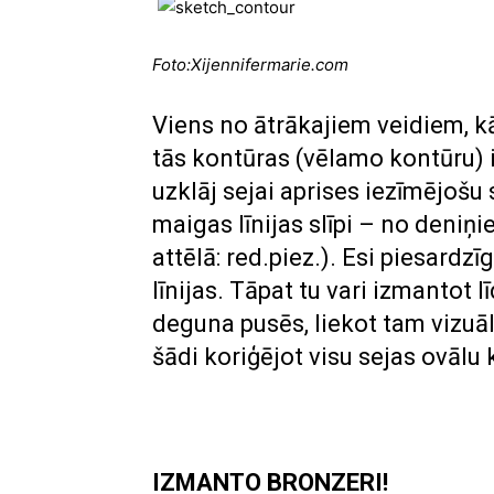
Foto:
Xijennifermarie.com
Viens no ātrākajiem veidiem, kā l
tās kontūras (vēlamo kontūru) 
uzklāj sejai aprises iezīmējošu
maigas līnijas slīpi – no deniņie
attēlā: red.piez.). Esi piesardz
līnijas. Tāpat tu vari izmantot l
deguna pusēs, liekot tam vizuā
šādi koriģējot visu sejas ovālu
IZMANTO BRONZERI!