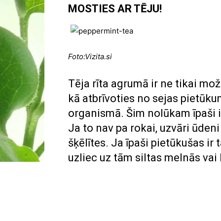
MOSTIES AR TĒJU!
Foto:Vizita.si
Tēja rīta agrumā ir ne tikai mož
kā atbrīvoties no sejas pietūku
organismā. Šim nolūkam īpaši i
Ja to nav pa rokai, uzvāri ūdeni
šķēlītes. Ja īpaši pietūkušas i
uzliec uz tām siltas melnās va