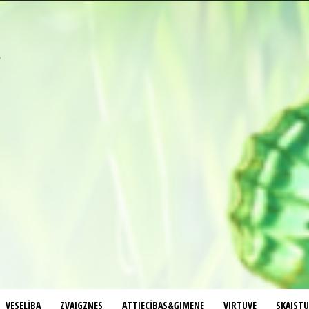
VESELĪBA
ZVAIGZNES
ATTIECĪBAS&ĢIMENE
VIRTUVE
SKAIST