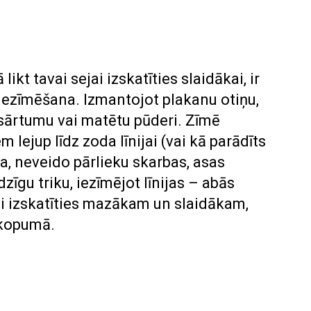
ikt tavai sejai izskatīties slaidākai, ir
iezīmēšana. Izmantojot plakanu otiņu,
 sārtumu vai matētu pūderi. Zīmē
m lejup līdz zoda līnijai (vai kā parādīts
īga, neveido pārlieku skarbas, asas
īdzīgu triku, iezīmējot līnijas – abās
li izskatīties mazākam un slaidākam,
 kopumā.