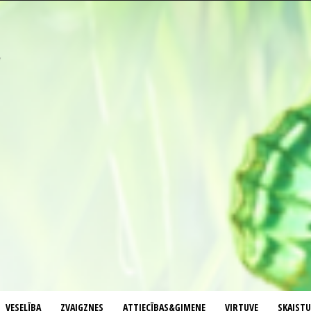
VESELĪBA
ZVAIGZNES
ATTIECĪBAS&ĢIMENE
VIRTUVE
SKAIST