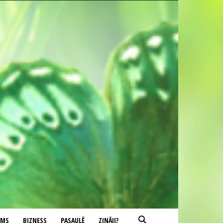
UMS
BIZNESS
PASAULĒ
ZINĀJI?