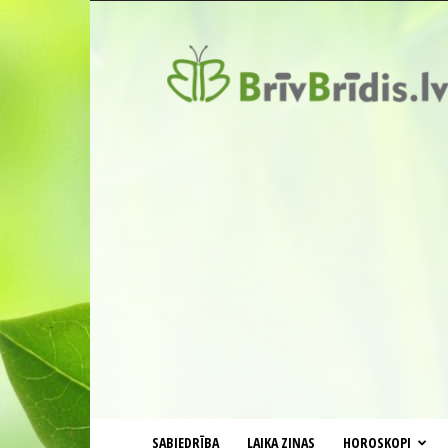
BrīvBrīdis.lv
SABIEDRĪBA
LAIKA ZIŅAS
HOROSKOPI