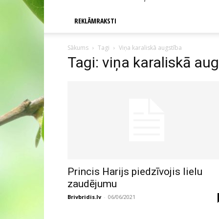
REKLĀMRAKSTI
Sākums
Tagi
Viņa karaliskā augstība
Tagi: viņa karaliskā au
Princis Harijs piedzīvojis lielu
zaudējumu
Brivbridis.lv
-
06/06/2021