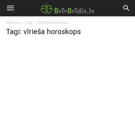
Sākums
Tagi
Vīrieša horoskops
Tagi: vīrieša horoskops