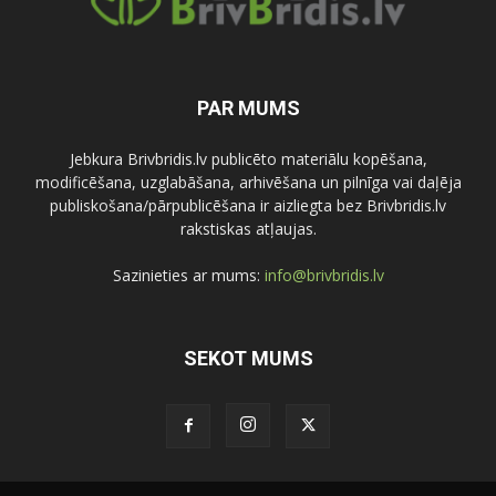
PAR MUMS
Jebkura Brivbridis.lv publicēto materiālu kopēšana,
modificēšana, uzglabāšana, arhivēšana un pilnīga vai daļēja
publiskošana/pārpublicēšana ir aizliegta bez Brivbridis.lv
rakstiskas atļaujas.
Sazinieties ar mums:
info@brivbridis.lv
SEKOT MUMS