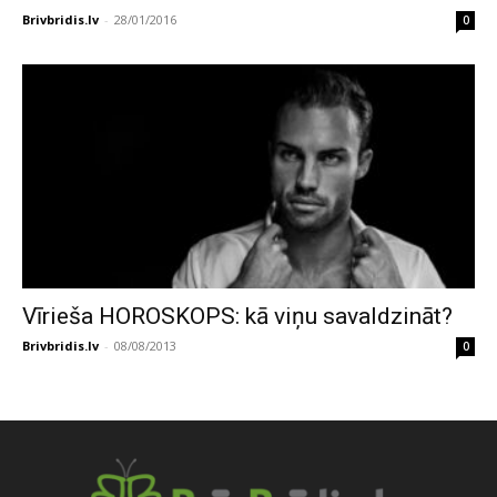
Brivbridis.lv
-
28/01/2016
0
Vīrieša HOROSKOPS: kā viņu savaldzināt?
Brivbridis.lv
-
08/08/2013
0