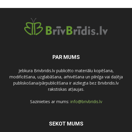
PAR MUMS
Jebkura Brivbridis.lv publicēto materiālu kopēšana,
modificēšana, uzglabāšana, arhivēšana un pilnīga vai daļēja
publiskošana/pārpublicēšana ir aizliegta bez Brivbridis.lv
rakstiskas atļaujas.
Sazinieties ar mums:
info@brivbridis.lv
SEKOT MUMS