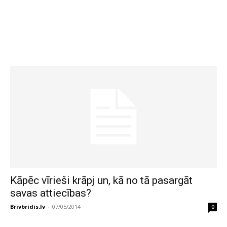
Kāpēc vīrieši krāpj un, kā no tā pasargāt
savas attiecības?
Brivbridis.lv
-
07/05/2014
0