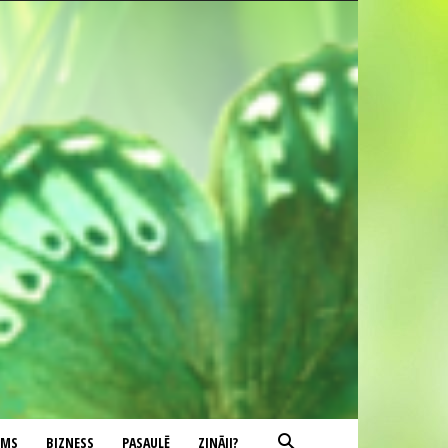
UMS
BIZNESS
PASAULĒ
ZINĀJI?