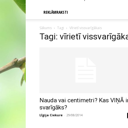
REKLĀMRAKSTI
Sākums
Tagi
Vīrietī vissvarīgākais
Tagi: vīrietī vissvarīgāk
Nauda vai centimetri? Kas VIŅĀ i
svarīgāks?
Līgija Ciekure
-
29/08/2014