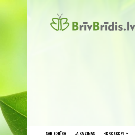
BrīvBrīdis.lv
SABIEDRĪBA
LAIKA ZIŅAS
HOROSKOPI