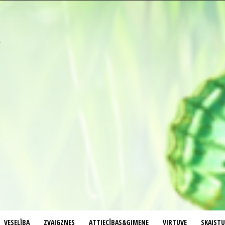
VESELĪBA
ZVAIGZNES
ATTIECĪBAS&ĢIMENE
VIRTUVE
SKAIST