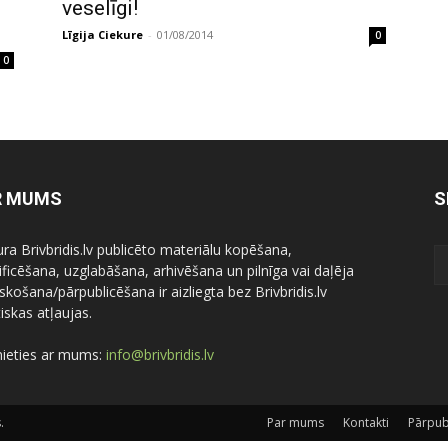
veselīgi!
Līgija Ciekure
-
01/08/2014
0
0
R MUMS
S
ura Brivbridis.lv publicēto materiālu kopēšana,
ficēšana, uzglabāšana, arhivēšana un pilnīga vai daļēja
skošana/pārpublicēšana ir aizliegta bez Brivbridis.lv
iskas atļaujas.
nieties ar mums:
info@brivbridis.lv
.
Par mums
Kontakti
Pārpub