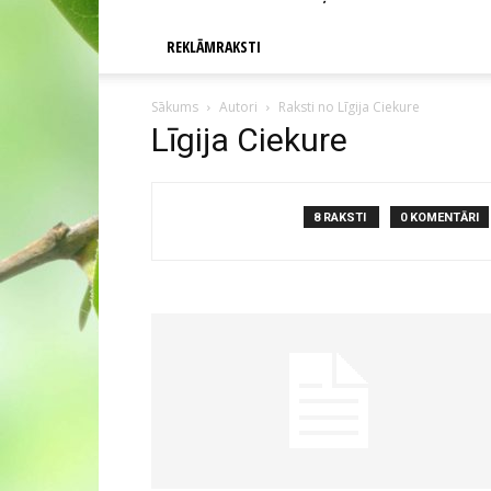
REKLĀMRAKSTI
Sākums
Autori
Raksti no Līgija Ciekure
Līgija Ciekure
8 RAKSTI
0 KOMENTĀRI