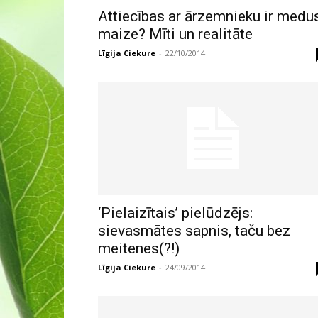
Attiecības ar ārzemnieku ir medu
maize? Mīti un realitāte
Līgija Ciekure
-
22/10/2014
‘Pielaizītais’ pielūdzējs:
sievasmātes sapnis, taču bez
meitenes(?!)
Līgija Ciekure
-
24/09/2014