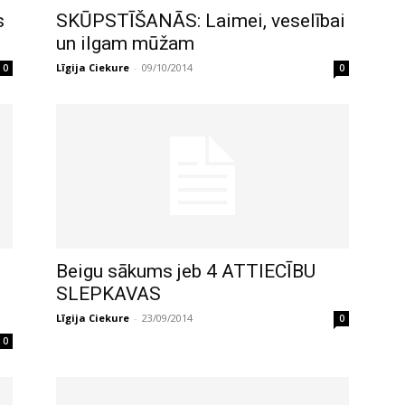
s
SKŪPSTĪŠANĀS: Laimei, veselībai
un ilgam mūžam
Līgija Ciekure
-
09/10/2014
0
0
Beigu sākums jeb 4 ATTIECĪBU
SLEPKAVAS
Līgija Ciekure
-
23/09/2014
0
0