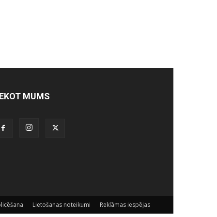
EKOT MUMS
licēšana
Lietošanas noteikumi
Reklāmas iespējas