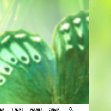
UMS
BIZNESS
PASAULĒ
ZINĀJI?