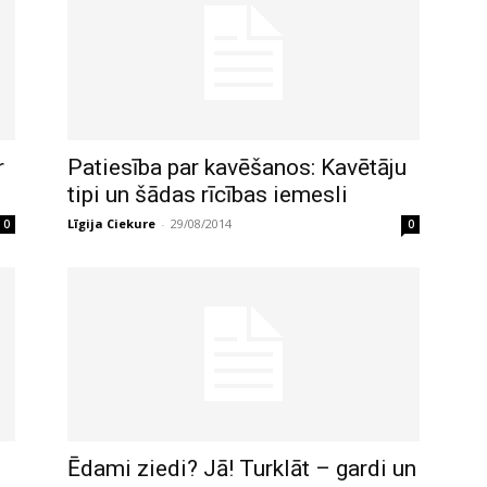
r
Patiesība par kavēšanos: Kavētāju
tipi un šādas rīcības iemesli
Līgija Ciekure
-
29/08/2014
0
0
Ēdami ziedi? Jā! Turklāt – gardi un