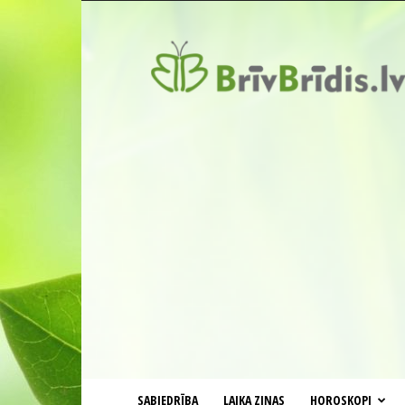
BrīvBrīdis.lv
SABIEDRĪBA
LAIKA ZIŅAS
HOROSKOPI