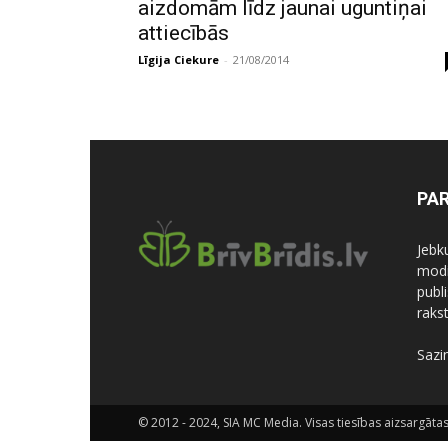
aizdomām līdz jaunai uguntiņai
attiecībās
Līgija Ciekure
-
21/08/2014
PA
Jebk
modi
publi
rakst
Sazi
© 2012 - 2024, SIA MC Media. Visas tiesības aizsargātas