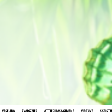
VESELĪBA
ZVAIGZNES
ATTIECĪBAS&ĢIMENE
VIRTUVE
SKAIST