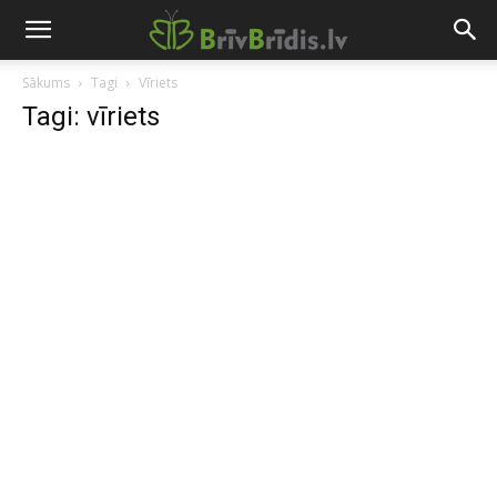
Sākums
Tagi
Vīriets
Tagi: vīriets