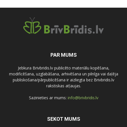
PAR MUMS
Jebkura Brivbridis.lv publicēto materiālu kopēšana,
modificēšana, uzglabāšana, arhivēšana un pilnīga vai daļēja
publiskošana/pārpublicēšana ir aizliegta bez Brivbridis.lv
rakstiskas atļaujas.
Sazinieties ar mums:
info@brivbridis.lv
SEKOT MUMS