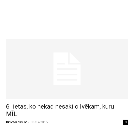
6 lietas, ko nekad nesaki cilvēkam, kuru
MĪLI
Brivbridis.lv
-
08/07/2015
0