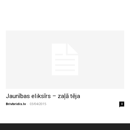
Jaunības eliksīrs – zaļā tēja
Brivbridis.lv
-
03/04/2015
0