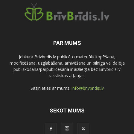
PAR MUMS
Jebkura Brivbridis.lv publicēto materiālu kopēšana,
modificēšana, uzglabāšana, arhivēšana un pilnīga vai daļēja
publiskošana/pārpublicēšana ir aizliegta bez Brivbridis.lv
rakstiskas atļaujas.
Sazinieties ar mums:
info@brivbridis.lv
SEKOT MUMS