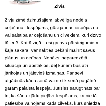
Zivis
Zivju zīmē dzimušajiem labvēlīga nedēļa
ceļošanai. Iespējams, gūsi jaunas iespējas no
vai saistībā ar ceļošanu un cilvēkiem, kuri dzīvo
tālienē. Katrā ziņā – esi gatavs pārsteigumiem
šajā sakarā. Var nākties pēkšņi mainīt savus
plānus un cerības. Nonāksi neparedzētā
situācijā un apstākļos, dēļ kuriem būs ātri
jārīkojas un jāievieš izmaiņas. Par sevi
atgādinās kāda senā vai ne tik senā pagātnē
garām palaista iespēja. Jutīsies sarūgtināts par
to, ka šādu kļūdu pieļāvi. Iespējams, ka pie tā
patiesībā vainojams kāds cilvēks, kurš sniedza