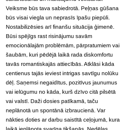
Veiksme būs tava sabiedrotā. Peļņas gūšana
būs visai viegla un neprasīs īpašu piepūli.
Nostabilizēsies arī finanšu situācija ģimenē.
Būsi spējīgs rast risinājumu savām
emocionālajām problēmām, pārpratumiem vai
šaubām, kuri pēdējā laikā rada diskomfortu
tavās romantiskajās attiecībās. Atklāsi kāda
centienus tajās ieviest intrigas savtīgu nolūku
dēļ. Saņemsi negaidītus, pozitīvus jaunumus
vai ielūgumu no kāda, kurš dzīvo citā pilsētā
vai valstī. Daži dosies patīkamā, taču
neplānotā un spontānā izbraucienā. Var
nākties doties ar darbu saistītā ceļojumā, kura
laikā ieplānota svarīga tikšanās. Nedēļas