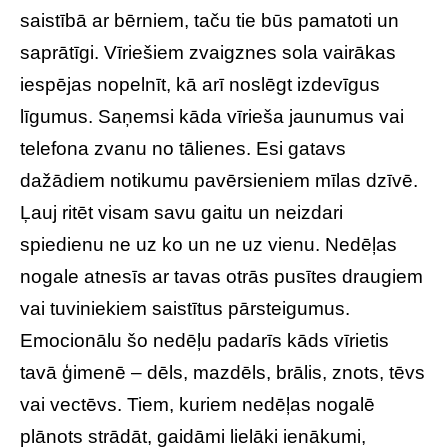
saistībā ar bērniem, taču tie būs pamatoti un
saprātīgi. Vīriešiem zvaigznes sola vairākas
iespējas nopelnīt, kā arī noslēgt izdevīgus
līgumus. Saņemsi kāda vīrieša jaunumus vai
telefona zvanu no tālienes. Esi gatavs
dažādiem notikumu pavērsieniem mīlas dzīvē.
Ļauj ritēt visam savu gaitu un neizdari
spiedienu ne uz ko un ne uz vienu. Nedēļas
nogale atnesīs ar tavas otrās pusītes draugiem
vai tuviniekiem saistītus pārsteigumus.
Emocionālu šo nedēļu padarīs kāds vīrietis
tavā ģimenē – dēls, mazdēls, brālis, znots, tēvs
vai vectēvs. Tiem, kuriem nedēļas nogalē
plānots strādāt, gaidāmi lielāki ienākumi,