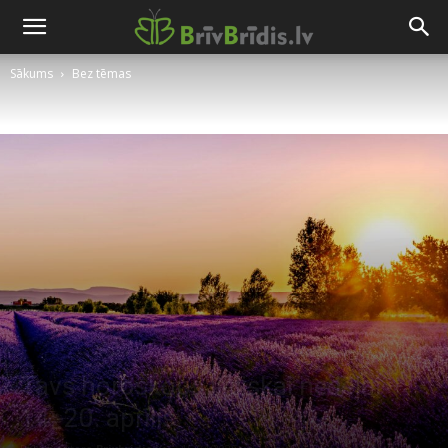
Sākums
Bez tēmas
Tavs horoskops lieliskai nedēļai –
14.-20. aprīlis