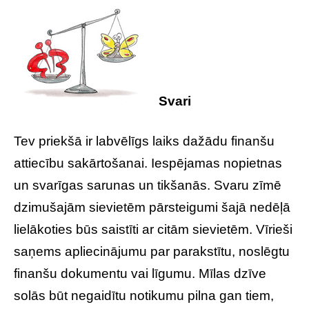
Svari
Tev priekšā ir labvēlīgs laiks dažādu finanšu
attiecību sakārtošanai. Iespējamas nopietnas
un svarīgas sarunas un tikšanās. Svaru zīmē
dzimušajām sievietēm pārsteigumi šajā nedēļā
lielākoties būs saistīti ar citām sievietēm. Vīrieši
saņems apliecinājumu par parakstītu, noslēgtu
finanšu dokumentu vai līgumu. Mīlas dzīve
solās būt negaidītu notikumu pilna gan tiem,