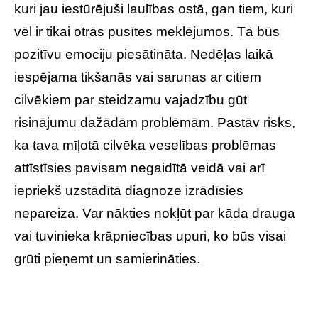
kuri jau iestūrējuši laulības ostā, gan tiem, kuri
vēl ir tikai otrās pusītes meklējumos. Tā būs
pozitīvu emociju piesātināta. Nedēļas laikā
iespējama tikšanās vai sarunas ar citiem
cilvēkiem par steidzamu vajadzību gūt
risinājumu dažādām problēmām. Pastāv risks,
ka tava mīļotā cilvēka veselības problēmas
attīstīsies pavisam negaidītā veidā vai arī
iepriekš uzstādītā diagnoze izrādīsies
nepareiza. Var nākties nokļūt par kāda drauga
vai tuvinieka krāpniecības upuri, ko būs visai
grūti pieņemt un samierināties.