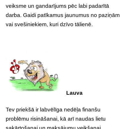
veiksme un gandarījums pēc labi padarītā
darba. Gaidi patīkamus jaunumus no paziņām
vai svešiniekiem, kuri dzīvo tālienē.
Lauva
Tev priekšā ir labvēlīga nedēļa finanšu
problēmu risināšanai, kā arī naudas lietu
sakārtošanai un maksājumu veikšanai.