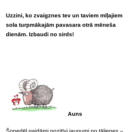
Uzzini, ko zvaigznes tev un taviem mīļajiem
sola turpmākajām pavasara otrā mēneša
dienām. Izbaudi no sirds!
Tavs horoskops
lieliskai nedēļai – 14.-20. aprīlis
Auns
Šonedēļ gaidāmi pozitīvi jaunumi no tālienes –