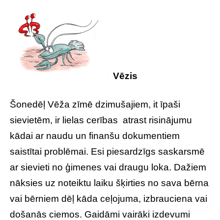
Vēzis
Šonedēļ Vēža zīmē dzimušajiem, it īpaši
sievietēm, ir lielas cerības atrast risinājumu
kādai ar naudu un finanšu dokumentiem
saistītai problēmai. Esi piesardzīgs saskarsmē
ar sievieti no ģimenes vai draugu loka. Dažiem
nāksies uz noteiktu laiku šķirties no sava bērna
vai bērniem dēļ kāda ceļojuma, izbrauciena vai
došanās ciemos. Gaidāmi vairāki izdevumi