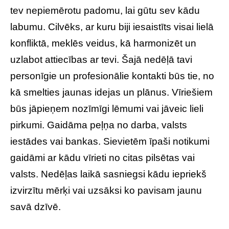
tev nepiemērotu padomu, lai gūtu sev kādu
labumu. Cilvēks, ar kuru biji iesaistīts visai lielā
konfliktā, meklēs veidus, kā harmonizēt un
uzlabot attiecības ar tevi. Šajā nedēļā tavi
personīgie un profesionālie kontakti būs tie, no
kā smelties jaunas idejas un plānus. Vīriešiem
būs jāpieņem nozīmīgi lēmumi vai jāveic lieli
pirkumi. Gaidāma peļņa no darba, valsts
iestādes vai bankas. Sievietēm īpaši notikumi
gaidāmi ar kādu vīrieti no citas pilsētas vai
valsts. Nedēļas laikā sasniegsi kādu iepriekš
izvirzītu mērķi vai uzsāksi ko pavisam jaunu
savā dzīvē.