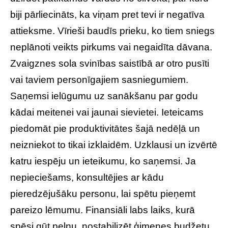
biji pārliecināts, ka viņam pret tevi ir negatīva
attieksme. Vīrieši baudīs prieku, ko tiem sniegs
neplānoti veikts pirkums vai negaidīta dāvana.
Zvaigznes sola svinības saistībā ar otro pusīti
vai taviem personīgajiem sasniegumiem.
Saņemsi ielūgumu uz sanākšanu par godu
kādai meitenei vai jaunai sievietei. Ieteicams
piedomāt pie produktivitātes šajā nedēļā un
neizniekot to tikai izklaidēm. Uzklausi un izvērtē
katru iespēju un ieteikumu, ko saņemsi. Ja
nepieciešams, konsultējies ar kādu
pieredzējušāku personu, lai spētu pieņemt
pareizo lēmumu. Finansiāli labs laiks, kurā
spēsi gūt peļņu, nostabilizēt ģimenes budžetu