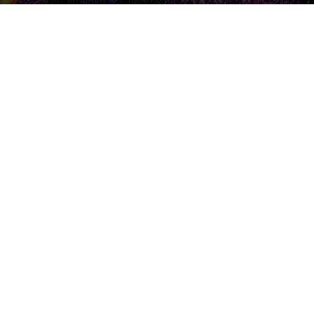
Raksta autors
Brivbridis.lv
-
15/04/2025
Photo by
Léonard Cotte
on
Unsplash