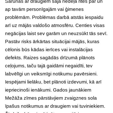
Sarunas ar draugiem šajā nedēļā ritēs par un
ap tavām personīgajām vai ģimenes
problēmām. Problēmas darbā atstās iespaidu
arī uz mājās valdošo atmosfēru. Centies visas
negācijas laist sev garām un neuzsūkt tās sevī.
Pastāv risks ārkārtas situācijai mājās, kuras
cēlonis būs kādas ierīces vai instalācijas
defekts. Raizes sagādās drīzumā plānots
ceļojums, taču tajā gaidāmi negaidīti, tev
labvēlīgi un veiksmīgi notikumu pavērsieni.
Iespējami lielāku, bet plānoti izdevumi, kā arī
iepriecinoši ienākumi. Gados jaunākiem
Mežāža zīmes pārstāvjiem zvaigznes sola
īpašus notikumus ar draugiem vai tuviniekiem.