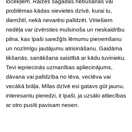
locekļiem. Raizes sagādās nebūšanas vai
problēmas kādas sievietes dzīvē, kurai tu,
diemžēl, nekā nevarēsi palīdzēt. Vīriešiem
nedēļa var izvērsties mulsinoša un neskaidrību
pilna, kas īpaši sarežģīs lēmumu pieņemšanu
un nozīmīgu jautājumu atrisināšanu. Gaidāma
tikšanās, sanākšana saistībā ar kādu tuvinieku.
Tevi iepriecinās uzmanības apliecinājums,
dāvana vai palīdzība no tēva, vectēva vai
vecākā brāļa. Mīlas dzīvē esi gatavs gūt jaunu,
interesantu pieredzi, it īpaši, ja uzsāki attiecības
ar otro pusīti pavisam nesen.