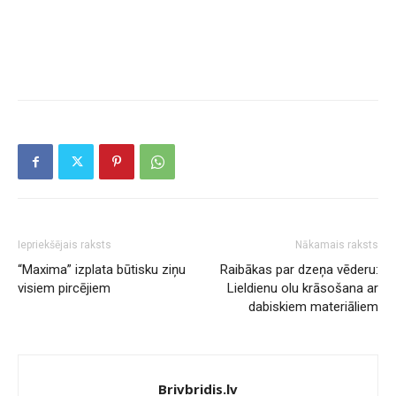
Iepriekšējais raksts
Nākamais raksts
“Maxima” izplata būtisku ziņu
Raibākas par dzeņa vēderu:
visiem pircējiem
Lieldienu olu krāsošana ar
dabiskiem materiāliem
Brivbridis.lv