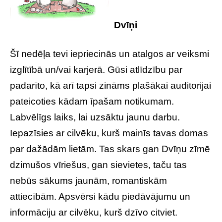
Dvīņi
Šī nedēļa tevi iepriecinās un atalgos ar veiksmi
izglītībā un/vai karjerā. Gūsi atlīdzību par
padarīto, kā arī tapsi zināms plašākai auditorijai
pateicoties kādam īpašam notikumam.
Labvēlīgs laiks, lai uzsāktu jaunu darbu.
Iepazīsies ar cilvēku, kurš mainīs tavas domas
par dažādām lietām. Tas skars gan Dvīņu zīmē
dzimušos vīriešus, gan sievietes, taču tas
nebūs sākums jaunām, romantiskām
attiecībām. Apsvērsi kādu piedāvājumu un
informāciju ar cilvēku, kurš dzīvo citviet.