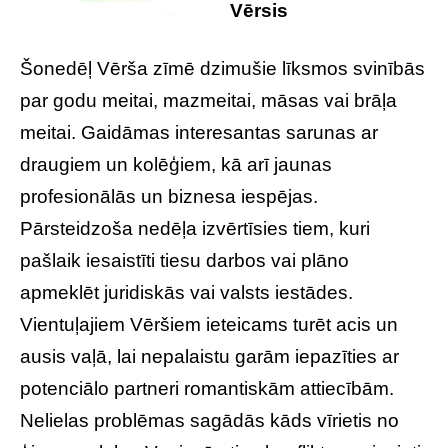
Vērsis
Šonedēļ Vērša zīmē dzimušie līksmos svinībās
par godu meitai, mazmeitai, māsas vai brāļa
meitai. Gaidāmas interesantas sarunas ar
draugiem un kolēģiem, kā arī jaunas
profesionālās un biznesa iespējas.
Pārsteidzoša nedēļa izvērtīsies tiem, kuri
pašlaik iesaistīti tiesu darbos vai plāno
apmeklēt juridiskās vai valsts iestādes.
Vientuļajiem Vēršiem ieteicams turēt acis un
ausis vaļā, lai nepalaistu garām iepazīties ar
potenciālo partneri romantiskām attiecībām.
Nelielas problēmas sagādās kāds vīrietis no