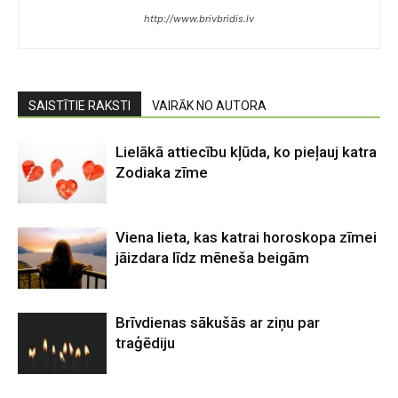
http://www.brivbridis.lv
SAISTĪTIE RAKSTI
VAIRĀK NO AUTORA
Lielākā attiecību kļūda, ko pieļauj katra
Zodiaka zīme
Viena lieta, kas katrai horoskopa zīmei
jāizdara līdz mēneša beigām
Brīvdienas sākušās ar ziņu par
traģēdiju