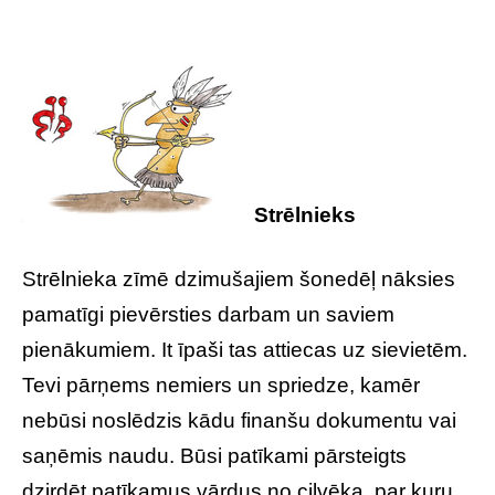
Strēlnieks
Strēlnieka zīmē dzimušajiem šonedēļ nāksies
pamatīgi pievērsties darbam un saviem
pienākumiem. It īpaši tas attiecas uz sievietēm.
Tevi pārņems nemiers un spriedze, kamēr
nebūsi noslēdzis kādu finanšu dokumentu vai
saņēmis naudu. Būsi patīkami pārsteigts
dzirdēt patīkamus vārdus no cilvēka, par kuru