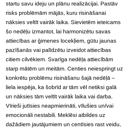
startu savu ideju un plānu realizācijai. Pastāv
risks problēmām mājās, kuru risināšanai
nāksies veltīt vairāk laika. Sievietēm ieteicams
šo nedēļu izmantot, lai harmonizētu savas
attiecības ar ģimenes locekļiem, gūtu jaunas
pazīšanās vai palīdzētu izveidot attiecības
citiem cilvēkiem. Svarīga nedēļa attiecībām
starp mātēm un meitām. Centies neiespringt uz
konkrētu problēmu risināšanu šajā nedēļā –
liela iespēja, ka šobrīd ar tām vēl netiksi galā
un nāksies tām veltīt vairāk laika vai darba.
Vīrieši jutīsies neapmierināti, vīlušies un/vai
emocionāli nestabili. Meklēsi atbildes uz
dažādiem jautājumiem un centīsies rast veidu,