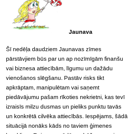
Jaunava
Šī nedēļa daudziem Jaunavas zīmes
pārstāvjiem būs par un ap nozīmīgām finanšu
vai biznesa attiecībām, līgumu un dažādu
vienošanos slēgšanu. Pastāv risks tikt
apkrāptam, manipulētam vai saņemt
piedāvājumu pašam rīkoties nekrietni, kas tevī
izraisīs milzu dusmas un pieliks punktu tavās
un konkrētā cilvēka attiecībās. Iespējams, šādā
situācijā nonāks kāds no taviem ģimenes