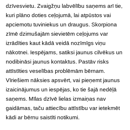
dzīvesvietu. Zvaigžņu labvēlību saņems arī tie,
kuri plāno doties ceļojumā, lai atpūstos vai
apciemotu tuviniekus un draugus. Skorpiona
zīmē dzimušajām sievietēm ceļojums var
izrādīties kaut kādā veidā nozīmīgs viņu
nākotnei. Iespējams, satiksi jaunus cilvēkus un
nodibināsi jaunus kontaktus. Pastāv risks
attīstīties veselības problēmām bērnam.
Vīriešiem nāksies apsvērt, vai pieņemt jaunus
izaicinājumus un iespējas, ko tie šajā nedēļā
saņems. Mīlas dzīvē lielas izmaiņas nav
gaidāmas, taču attiecību attīstību var ietekmēt
kādi ar bērnu saistīti notikumi.