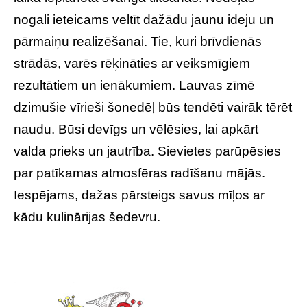
nogali ieteicams veltīt dažādu jaunu ideju un
pārmaiņu realizēšanai. Tie, kuri brīvdienās
strādās, varēs rēķināties ar veiksmīgiem
rezultātiem un ienākumiem. Lauvas zīmē
dzimušie vīrieši šonedēļ būs tendēti vairāk tērēt
naudu. Būsi devīgs un vēlēsies, lai apkārt
valda prieks un jautrība. Sievietes parūpēsies
par patīkamas atmosfēras radīšanu mājās.
Iespējams, dažas pārsteigs savus mīļos ar
kādu kulinārijas šedevru.