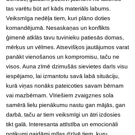
tas varētu būt arī kāds materiāls labums.
Veiksmīga nedēļa tiem, kuri plāno doties
komandējumā. Nesaskaņas un konflikts
ģimenē atklās tavu tuvinieku patiesās domas,
mērķus un vēlmes. Atsevišķos jautājumos varat
panākt vienošanos un kompromisu, taču ne
visos. Auna zīmē dzimušās sievietes darīs visu
iespējamo, lai izmantotu savā labā situāciju,
kurā viņas nonāks pateicoties savam bērnam
vai mazbērnam. Vīriešiem zvaigznes sola
samērā lielu pienākumu nastu gan mājās, gan
darbā, taču ar tiem veiksmīgi un ātri izdosies
tikt galā. Interesanta attīstība un emocionāli
notikumi gaidāmi mīlas dzīvē tiem, kuru