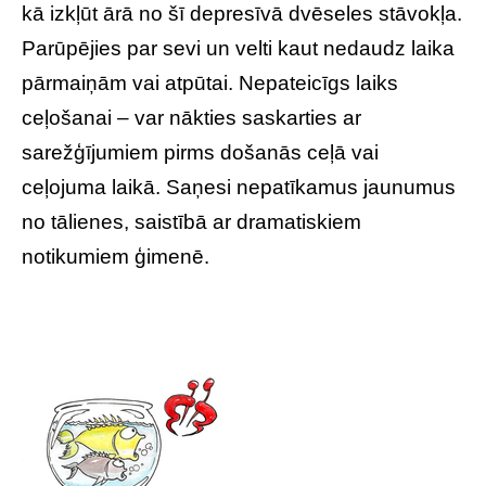
kā izkļūt ārā no šī depresīvā dvēseles stāvokļa.
Parūpējies par sevi un velti kaut nedaudz laika
pārmaiņām vai atpūtai. Nepateicīgs laiks
ceļošanai – var nākties saskarties ar
sarežģījumiem pirms došanās ceļā vai
ceļojuma laikā. Saņesi nepatīkamus jaunumus
no tālienes, saistībā ar dramatiskiem
notikumiem ģimenē.