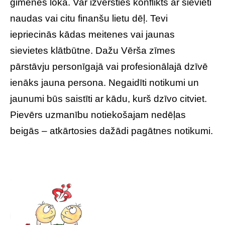
ģimenes loka. Var izvērsties konflikts ar sievieti
naudas vai citu finanšu lietu dēļ. Tevi
iepriecinās kādas meitenes vai jaunas
sievietes klātbūtne. Dažu Vērša zīmes
pārstāvju personīgajā vai profesionālajā dzīvē
ienāks jauna persona. Negaidīti notikumi un
jaunumi būs saistīti ar kādu, kurš dzīvo citviet.
Pievērs uzmanību notiekošajam nedēļas
beigās – atkārtosies dažādi pagātnes notikumi.