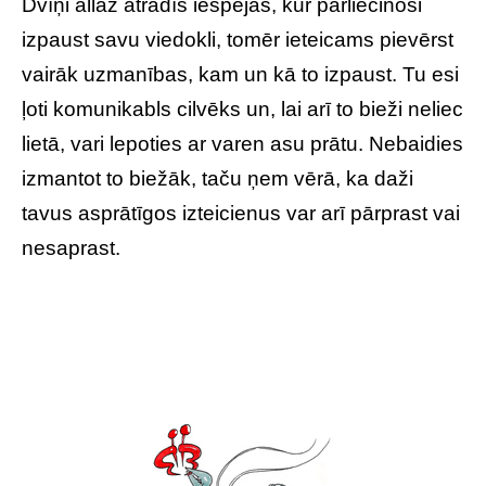
Dvīņi allaž atradīs iespējas, kur pārliecinoši
izpaust savu viedokli, tomēr ieteicams pievērst
vairāk uzmanības, kam un kā to izpaust. Tu esi
ļoti komunikabls cilvēks un, lai arī to bieži neliec
lietā, vari lepoties ar varen asu prātu. Nebaidies
izmantot to biežāk, taču ņem vērā, ka daži
tavus asprātīgos izteicienus var arī pārprast vai
nesaprast.