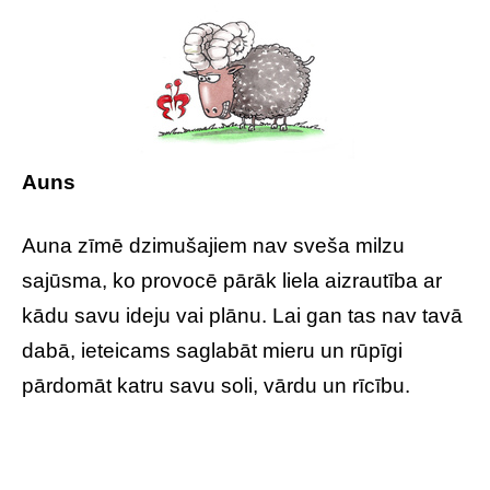
Auns
Auna zīmē dzimušajiem nav sveša milzu
sajūsma, ko provocē pārāk liela aizrautība ar
kādu savu ideju vai plānu. Lai gan tas nav tavā
dabā, ieteicams saglabāt mieru un rūpīgi
pārdomāt katru savu soli, vārdu un rīcību.