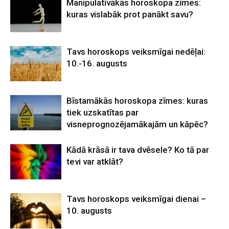
Manipulatīvākās horoskopa zīmes:
kuras vislabāk prot panākt savu?
Tavs horoskops veiksmīgai nedēļai:
10.-16. augusts
Bīstamākās horoskopa zīmes: kuras
tiek uzskatītas par
visneprognozējamākajām un kāpēc?
Kādā krāsā ir tava dvēsele? Ko tā par
tevi var atklāt?
Tavs horoskops veiksmīgai dienai –
10. augusts