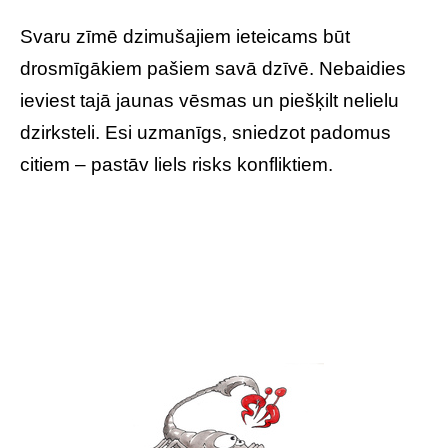
Svaru zīmē dzimušajiem ieteicams būt
drosmīgākiem pašiem savā dzīvē. Nebaidies
ieviest tajā jaunas vēsmas un piešķilt nelielu
dzirksteli. Esi uzmanīgs, sniedzot padomus
citiem – pastāv liels risks konfliktiem.