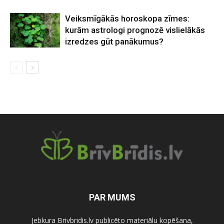
Veiksmīgākās horoskopa zīmes:
kurām astrologi prognozē vislielākās
izredzes gūt panākumus?
PAR MUMS
Jebkura Brivbridis.lv publicēto materiālu kopēšana,