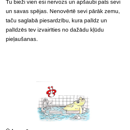
Tu bieži vien esi nervozs un apšaubi pats sevi
un savas spējas. Nenovērtē sevi pārāk zemu,
taču saglabā piesardzību, kura palīdz un
palīdzēs tev izvairīties no dažādu kļūdu
pieļaušanas.