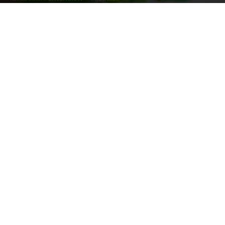
Photo by
Vivek Doshi
on
Unsplash