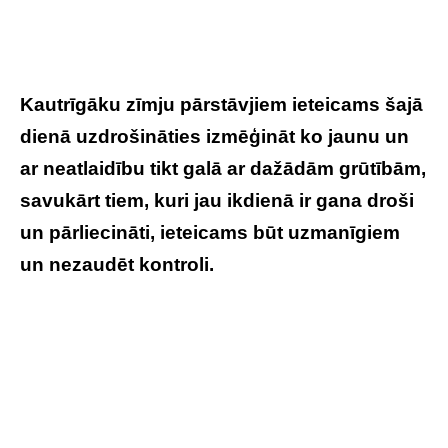
Kautrīgāku zīmju pārstāvjiem ieteicams šajā
dienā uzdrošināties izmēģināt ko jaunu un
ar neatlaidību tikt galā ar dažādām grūtībām,
savukārt tiem, kuri jau ikdienā ir gana droši
un pārliecināti, ieteicams būt uzmanīgiem
un nezaudēt kontroli.
Tavs horoskops
veiksmīgai dienai – 22. maijs