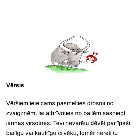
Vērsis
Vēršiem ieteicams pasmelties drosmi no
zvaigznēm, lai atbrīvoties no bailēm sasniegt
jaunas virsotnes. Tevi nevarētu dēvēt par īpaši
bailīgu vai kautrīgu cilvēku, tomēr nereti tu