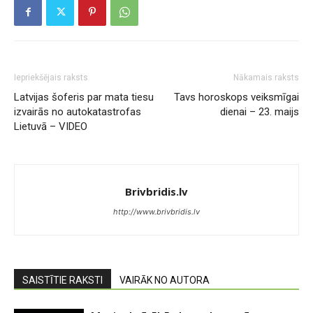
Iepriekšējais raksts
Nākamais raksts
Latvijas šoferis par mata tiesu
Tavs horoskops veiksmīgai
izvairās no autokatastrofas
dienai – 23. maijs
Lietuvā – VIDEO
Brivbridis.lv
http://www.brivbridis.lv
SAISTĪTIE RAKSTI
VAIRĀK NO AUTORA