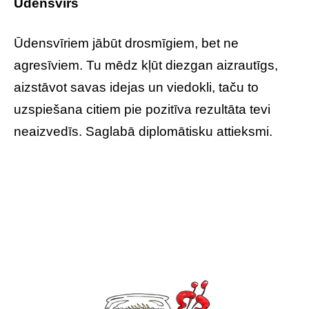
Ūdensvīrs
Ūdensvīriem jābūt drosmīgiem, bet ne
agresīviem. Tu mēdz kļūt diezgan aizrautīgs,
aizstāvot savas idejas un viedokli, taču to
uzspiešana citiem pie pozitīva rezultāta tevi
neaizvedīs. Saglabā diplomātisku attieksmi.