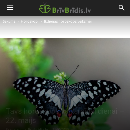
Sākums
Horoskopi
Ikdienas horoskops veiksmei
Tavs horoskops veiksmīgai dienai –
22. maijs
Raksta autors
Brivbridis.lv
-
21/05/2025