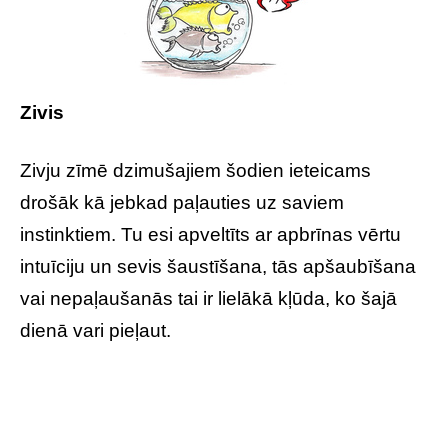
Zivis
Zivju zīmē dzimušajiem šodien ieteicams
drošāk kā jebkad paļauties uz saviem
instinktiem. Tu esi apveltīts ar apbrīnas vērtu
intuīciju un sevis šaustīšana, tās apšaubīšana
vai nepaļaušanās tai ir lielākā kļūda, ko šajā
dienā vari pieļaut.