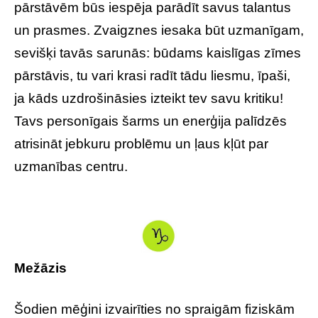
pārstāvēm būs iespēja parādīt savus talantus
un prasmes. Zvaigznes iesaka būt uzmanīgam,
sevišķi tavās sarunās: būdams kaislīgas zīmes
pārstāvis, tu vari krasi radīt tādu liesmu, īpaši,
ja kāds uzdrošināsies izteikt tev savu kritiku!
Tavs personīgais šarms un enerģija palīdzēs
atrisināt jebkuru problēmu un ļaus kļūt par
uzmanības centru.
Mežāzis
Šodien mēģini izvairīties no spraigām fiziskām