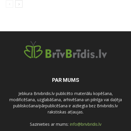
PAR MUMS
Jebkura Brivbridis.lv publicēto materiālu kopēšana,
modificēšana, uzglabāšana, arhivēšana un pilnīga vai daļēja
publiskošana/pārpublicēšana ir aizliegta bez Brivbridis.lv
rakstiskas atļaujas.
Sazinieties ar mums:
info@brivbridis.lv