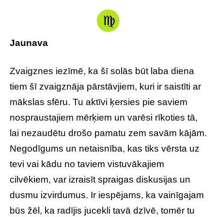
Jaunava
Zvaigznes iezīmē, ka šī solās būt laba diena
tiem šī zvaigznāja pārstāvjiem, kuri ir saistīti ar
mākslas sfēru. Tu aktīvi ķersies pie saviem
nospraustajiem mērķiem un varēsi rīkoties tā,
lai nezaudētu drošo pamatu zem savām kājām.
Negodīgums un netaisnība, kas tiks vērsta uz
tevi vai kādu no taviem vistuvākajiem
cilvēkiem, var izraisīt spraigas diskusijas un
dusmu izvirdumus. Ir iespējams, ka vainīgajam
būs žēl, ka radījis jucekli tavā dzīvē, tomēr tu