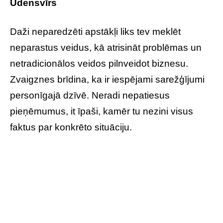
Ūdensvīrs
Daži neparedzēti apstākļi liks tev meklēt
neparastus veidus, kā atrisināt problēmas un
netradicionālos veidos pilnveidot biznesu.
Zvaigznes brīdina, ka ir iespējami sarežģījumi
personīgajā dzīvē. Neradi nepatiesus
pieņēmumus, it īpaši, kamēr tu nezini visus
faktus par konkrēto situāciju.