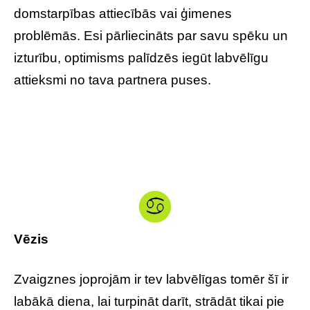
domstarpības attiecībās vai ģimenes
problēmās. Esi pārliecināts par savu spēku un
izturību, optimisms palīdzēs iegūt labvēlīgu
attieksmi no tava partnera puses.
Vēzis
Zvaigznes joprojām ir tev labvēlīgas tomēr šī ir
labākā diena, lai turpināt darīt, strādāt tikai pie