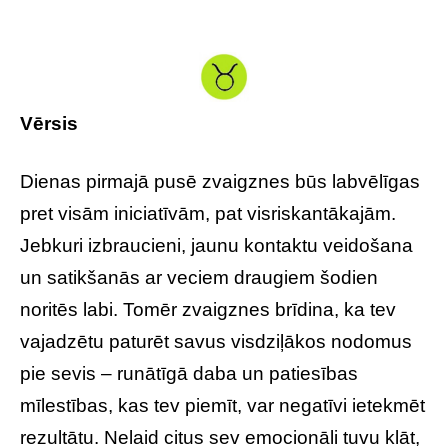
Vērsis
Dienas pirmajā pusē zvaigznes būs labvēlīgas
pret visām iniciatīvām, pat visriskantākajām.
Jebkuri izbraucieni, jaunu kontaktu veidošana
un satikšanās ar veciem draugiem šodien
noritēs labi. Tomēr zvaigznes brīdina, ka tev
vajadzētu paturēt savus visdziļākos nodomus
pie sevis – runātīgā daba un patiesības
mīlestības, kas tev piemīt, var negatīvi ietekmēt
rezultātu. Nelaid citus sev emocionāli tuvu klāt,