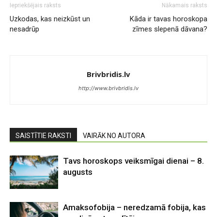
Iepriekšējais raksts
Nākamais raksts
Uzkodas, kas neizkūst un
Kāda ir tavas horoskopa
nesadrūp
zīmes slepenā dāvana?
Brivbridis.lv
http://www.brivbridis.lv
SAISTĪTIE RAKSTI
VAIRĀK NO AUTORA
Tavs horoskops veiksmīgai dienai – 8.
augusts
Amaksofobija – neredzamā fobija, kas