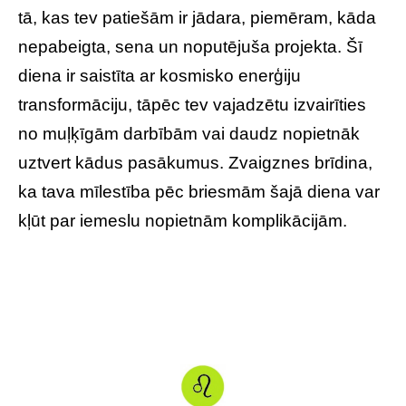
tā, kas tev patiešām ir jādara, piemēram, kāda
nepabeigta, sena un noputējuša projekta. Šī
diena ir saistīta ar kosmisko enerģiju
transformāciju, tāpēc tev vajadzētu izvairīties
no muļķīgām darbībām vai daudz nopietnāk
uztvert kādus pasākumus. Zvaigznes brīdina,
ka tava mīlestība pēc briesmām šajā diena var
kļūt par iemeslu nopietnām komplikācijām.