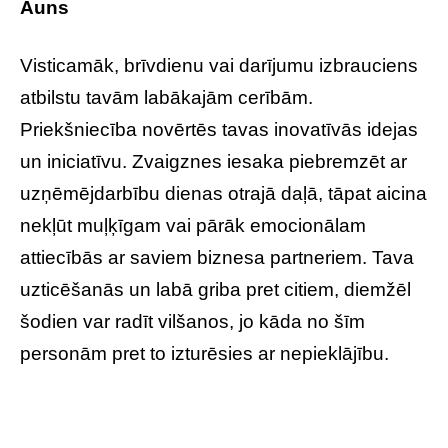
Auns
Visticamāk, brīvdienu vai darījumu izbrauciens
atbilstu tavām labākajām cerībām.
Priekšniecība novērtēs tavas inovatīvās idejas
un iniciatīvu. Zvaigznes iesaka piebremzēt ar
uzņēmējdarbību dienas otrajā daļā, tāpat aicina
nekļūt muļķīgam vai pārāk emocionālam
attiecībās ar saviem biznesa partneriem. Tava
uzticēšanās un labā griba pret citiem, diemžēl
šodien var radīt vilšanos, jo kāda no šīm
personām pret to izturēsies ar nepieklājību.