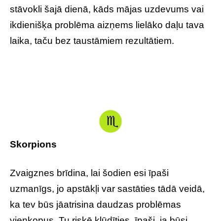
stāvokli šajā dienā, kāds mājas uzdevums vai
ikdienišķa problēma aizņems lielāko daļu tava
laika, taču bez taustāmiem rezultātiem.
Skorpions
Zvaigznes brīdina, lai šodien esi īpaši
uzmanīgs, jo apstākļi var sastāties tādā veidā,
ka tev būs jāatrisina daudzas problēmas
vienkopus. Tu riskē kļūdīties, īpaši, ja būsi