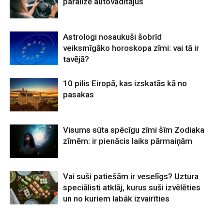
paralizē autovadītājus
Astrologi nosaukuši šobrīd
veiksmīgāko horoskopa zīmi: vai tā ir
tavējā?
10 pilis Eiropā, kas izskatās kā no
pasakas
Visums sūta spēcīgu zīmi šīm Zodiaka
zīmēm: ir pienācis laiks pārmaiņām
Vai suši patiešām ir veselīgs? Uztura
speciālisti atklāj, kurus suši izvēlēties
un no kuriem labāk izvairīties