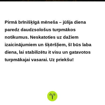
Photo by
Pascal Debrunner
on
Unsplash
Pirmā brīnišķīgā mēneša – jūlija diena
paredz daudzsološus turpmākos
notikumus. Neskatoties uz dažiem
izaicinājumiem un šķēršļiem, šī būs laba
diena, lai stabilizētu it visu un gatavotos
turpmākajai vasarai. Uz priekšu!
Tavs
horoskops veiksmīgai dienai – 1. jūlijs