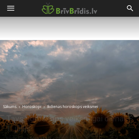
Sākums
Horoskopi
Ikdienas horoskops veiksmei
Tavs horoskops veiksmīgai dienai –
1. jūlijs
Raksta autors
Brivbridis.lv
-
29/06/2026