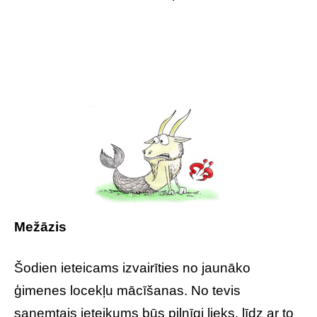
Mežāzis
Šodien ieteicams izvairīties no jaunāko
ģimenes locekļu mācīšanas. No tevis
saņemtais ieteikums būs pilnīgi lieks, līdz ar to