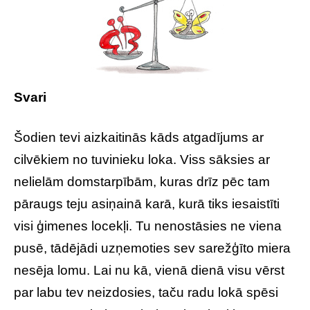
Svari
Šodien tevi aizkaitinās kāds atgadījums ar
cilvēkiem no tuvinieku loka. Viss sāksies ar
nelielām domstarpībām, kuras drīz pēc tam
pāraugs teju asiņainā karā, kurā tiks iesaistīti
visi ģimenes locekļi. Tu nenostāsies ne viena
pusē, tādējādi uzņemoties sev sarežģīto miera
nesēja lomu. Lai nu kā, vienā dienā visu vērst
par labu tev neizdosies, taču radu lokā spēsi