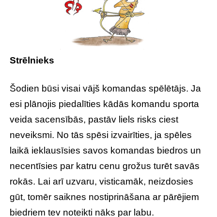
Strēlnieks
Šodien būsi visai vājš komandas spēlētājs. Ja
esi plānojis piedalīties kādās komandu sporta
veida sacensībās, pastāv liels risks ciest
neveiksmi. No tās spēsi izvairīties, ja spēles
laikā ieklausīsies savos komandas biedros un
necentīsies par katru cenu grožus turēt savās
rokās. Lai arī uzvaru, visticamāk, neizdosies
gūt, tomēr saiknes nostiprināšana ar pārējiem
biedriem tev noteikti nāks par labu.