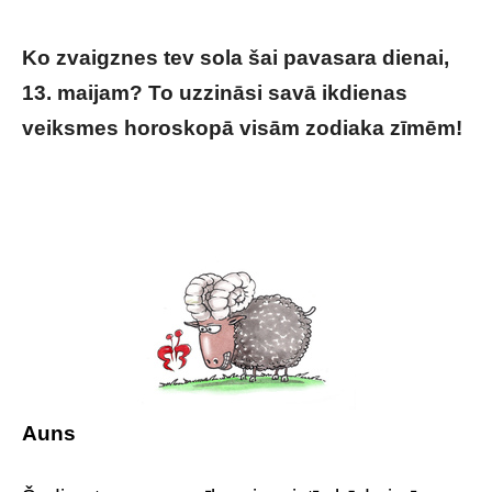
Ko zvaigznes tev sola šai pavasara dienai,
13. maijam? To uzzināsi savā ikdienas
veiksmes horoskopā visām zodiaka zīmēm!
Tavs horoskops veiksmīgai dienai – 13.
maijs
Auns