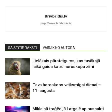
Brivbridis.lv
http://www.brivbridis.lv
SAISTĪTIE RAKSTI
VAIRĀK NO AUTORA
Lielākais pārsteigums, kas tuvākajā
laikā gaida katru horoskopa zīmi
Tavs horoskops veiksmīgai dienai –
11. augusts
Mīklainā traģēdijā Latgalē ap pusnakti