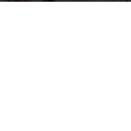
Photo by
Arno Smit
on
Unsplash