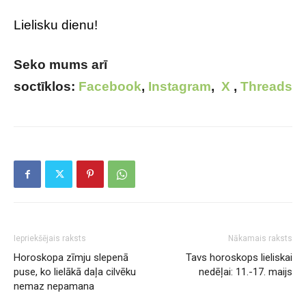
Lielisku dienu!
Seko mums arī
soctīklos:
Facebook
,
Instagram
,
X
,
Threads
Iepriekšējais raksts
Nākamais raksts
Horoskopa zīmju slepenā
Tavs horoskops lieliskai
puse, ko lielākā daļa cilvēku
nedēļai: 11.-17. maijs
nemaz nepamana