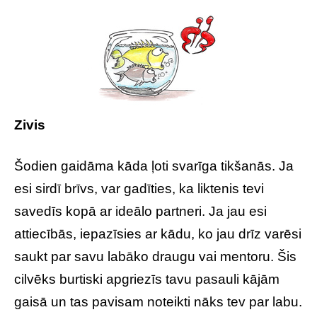
Zivis
Šodien gaidāma kāda ļoti svarīga tikšanās. Ja
esi sirdī brīvs, var gadīties, ka liktenis tevi
savedīs kopā ar ideālo partneri. Ja jau esi
attiecībās, iepazīsies ar kādu, ko jau drīz varēsi
saukt par savu labāko draugu vai mentoru. Šis
cilvēks burtiski apgriezīs tavu pasauli kājām
gaisā un tas pavisam noteikti nāks tev par labu.