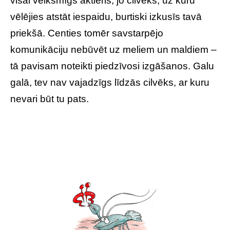
visai veiksmīgs aktieris, jo cilvēks, uz kuru
vēlējies atstāt iespaidu, burtiski izkusīs tavā
priekšā. Centies tomēr savstarpējo
komunikāciju nebūvēt uz meliem un maldiem –
tā pavisam noteikti piedzīvosi izgāšanos. Galu
galā, tev nav vajadzīgs līdzās cilvēks, ar kuru
nevari būt tu pats.