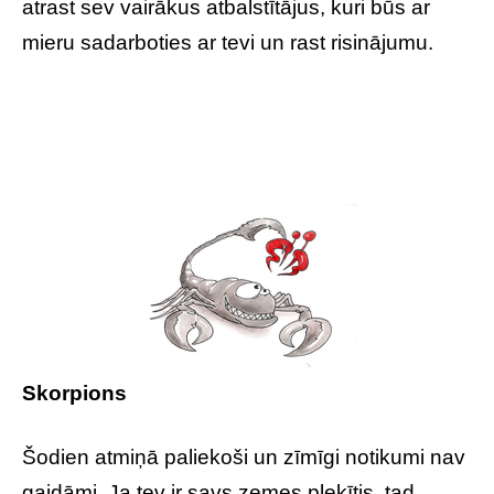
atrast sev vairākus atbalstītājus, kuri būs ar
mieru sadarboties ar tevi un rast risinājumu.
Skorpions
Šodien atmiņā paliekoši un zīmīgi notikumi nav
gaidāmi. Ja tev ir savs zemes pleķītis, tad