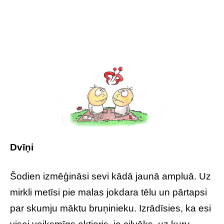
Dvīņi
Šodien izmēģināsi sevi kādā jaunā ampluā. Uz
mirkli metīsi pie malas jokdara tēlu un pārtapsi
par skumju māktu bruņinieku. Izrādīsies, ka esi