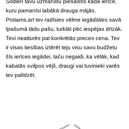
Šodien tavu uzmanību piesaistīs kāda ierīce,
kuru pamanīsi labākā drauga mājās.
Protams,arī tev radīsies vēlme iegādāties savā
īpašumā tādu pašu, turklāt pēc iespējas drīzāk.
Tevi neatturēs pat konkrētās preces cena. Tev
ir visas tiesības iztērēt teju visu savu budžetu
šīs ierīces iegādei, taču negaidi, ka vēlāk, kad
kabatās svilpos vējš, draugi vai tuvinieki varēs
tev palīdzēt.