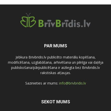
PAR MUMS
Jebkura Brivbridis.lv publicēto materiālu kopēšana,
modificēšana, uzglabāšana, arhivēšana un pilnīga vai daļēja
publiskošana/pārpublicēšana ir aizliegta bez Brivbridis.lv
rakstiskas atļaujas.
Sazinieties ar mums:
info@brivbridis.lv
SEKOT MUMS