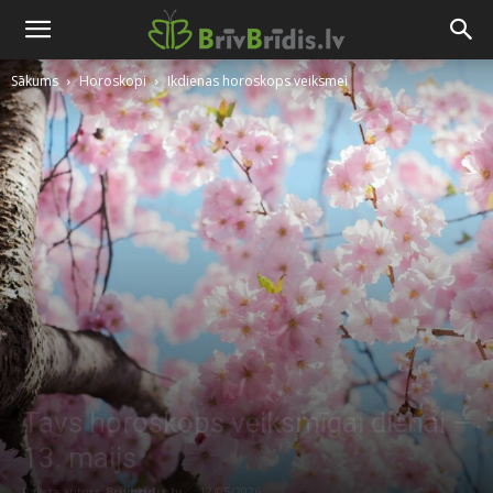
Sākums
Horoskopi
Ikdienas horoskops veiksmei
Tavs horoskops veiksmīgai dienai –
13. maijs
Raksta autors
Brivbridis.lv
-
12/05/2026