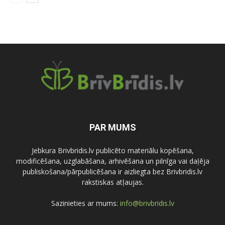
PAR MUMS
Jebkura Brivbridis.lv publicēto materiālu kopēšana,
modificēšana, uzglabāšana, arhivēšana un pilnīga vai daļēja
publiskošana/pārpublicēšana ir aizliegta bez Brivbridis.lv
rakstiskas atļaujas.
Sazinieties ar mums:
info@brivbridis.lv