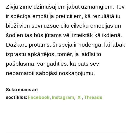
Zivju zīmē dzimušajiem jābūt uzmanīgiem. Tev
ir spēcīga empātija pret citiem, kā rezultātā tu
bieži vien sevī uzsūc citu cilvēku emocijas un
šodien tas būs jūtams vēl izteiktāk kā ikdienā.
Dažkārt, protams, šī spēja ir noderīga, lai labāk
izprastu apkārtējos, tomēr, ja laidīsi to
pašplūsmā, var gadīties, ka pats sev
nepamatoti sabojāsi noskaņojumu.
Seko mums arī
soctīklos:
Facebook
,
Instagram
,
X
,
Threads