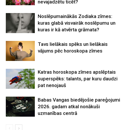
nevajadzētu ticēt?
Noslēpumainākās Zodiaka zīmes:
kuras glabā visvairāk noslēpumu un
kuras ir kā atvērta grāmata?
Tavs lielākais spēks un lielākais
vājums pēc horoskopa zīmes
Katras horoskopa zīmes apslēptais
superspēks: talants, par kuru daudzi
pat nenojauš
Babas Vangas biedējošie pareģojumi
2026. gadam atkal nonākuši
uzmanības centrā