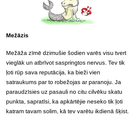
Mežāzis
Mežāža zīmē dzimušie šodien varēs visu tvert
vieglāk un atbrīvot saspringtos nervus. Tev tik
ļoti rūp sava reputācija, ka bieži vien
satraukums par to robežojas ar paranoju. Ja
paraudzīsies uz pasauli no citu cilvēku skatu
punkta, sapratīsi, ka apkārtējie neseko tik ļoti
katram tavam solim, kā tev varētu ikdienā šķist.