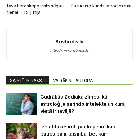
Tavs horoskops veiksmīgai
Pazudušo kundzi atrod mirušu
dienai – 15. jūnijs
Brivbridis.lv
http://www.brivbridis.lv
SAISTĪTIE RAKSTI
VAIRĀK NO AUTORA
Gudrākās Zodiaka zīmes: kā
astroloģija sarindo intelektu un kurā
vietā ir tavējā?
Izplatītākie mīti par kaķiem: kas
patiesībā ir taisnība, bet kam