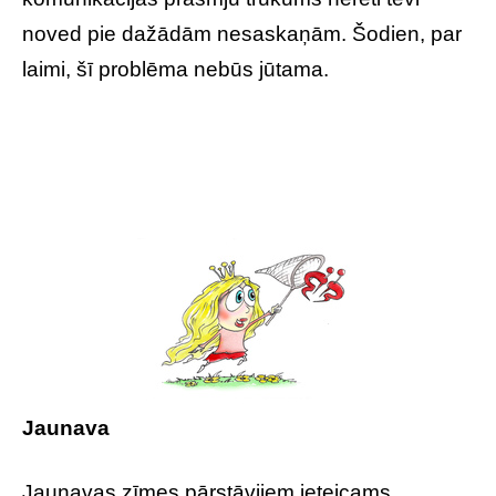
noved pie dažādām nesaskaņām. Šodien, par
laimi, šī problēma nebūs jūtama.
Jaunava
Jaunavas zīmes pārstāvjiem ieteicams