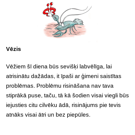
Vēzis
Vēžiem šī diena būs sevišķi labvēlīga, lai
atrisinātu dažādas, it īpaši ar ģimeni saistītas
problēmas. Problēmu risināšana nav tava
stiprākā puse, taču, tā kā šodien visai viegli būs
iejusties citu cilvēku ādā, risinājums pie tevis
atnāks visai ātri un bez piepūles.