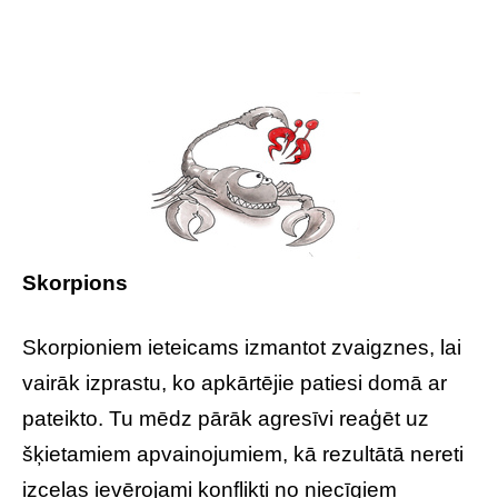
Skorpions
Skorpioniem ieteicams izmantot zvaigznes, lai
vairāk izprastu, ko apkārtējie patiesi domā ar
pateikto. Tu mēdz pārāk agresīvi reaģēt uz
šķietamiem apvainojumiem, kā rezultātā nereti
izceļas ievērojami konflikti no niecīgiem