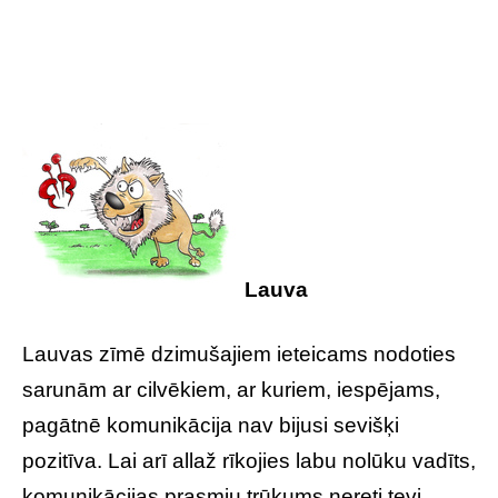
Lauva
Lauvas zīmē dzimušajiem ieteicams nodoties
sarunām ar cilvēkiem, ar kuriem, iespējams,
pagātnē komunikācija nav bijusi sevišķi
pozitīva. Lai arī allaž rīkojies labu nolūku vadīts,
komunikācijas prasmju trūkums nereti tevi