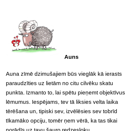
Auns
Auna zīmē dzimušajiem būs vieglāk kā ierasts
paraudzīties uz lietām no citu cilvēku skatu
punkta. Izmanto to, lai spētu pieņemt objektīvus
lēmumus. Iespējams, tev tā liksies velta laika
tērēšana un, tipiski sev, izvēlēsies sev tobrīd
tīkamāko opciju, tomēr ņem vērā, ka tas tikai
norādīs uz tavu šauro redzesloku.