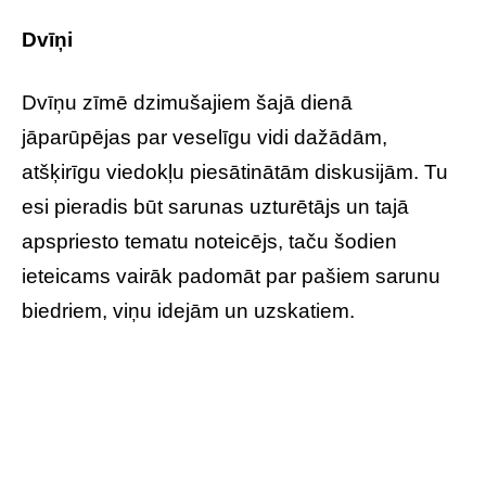
Dvīņi
Dvīņu zīmē dzimušajiem šajā dienā
jāparūpējas par veselīgu vidi dažādām,
atšķirīgu viedokļu piesātinātām diskusijām. Tu
esi pieradis būt sarunas uzturētājs un tajā
apspriesto tematu noteicējs, taču šodien
ieteicams vairāk padomāt par pašiem sarunu
biedriem, viņu idejām un uzskatiem.