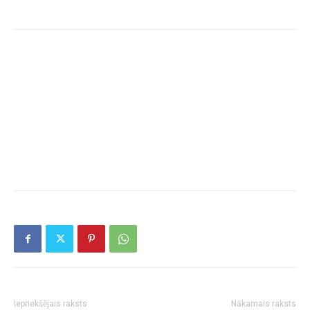
Iepriekšējais raksts
Nākamais raksts