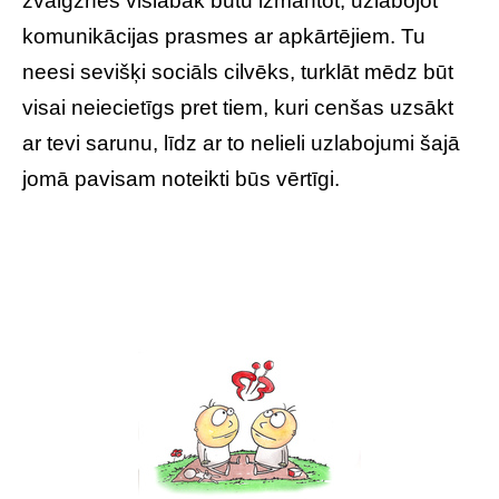
zvaigznes vislabāk būtu izmantot, uzlabojot
komunikācijas prasmes ar apkārtējiem. Tu
neesi sevišķi sociāls cilvēks, turklāt mēdz būt
visai neiecietīgs pret tiem, kuri cenšas uzsākt
ar tevi sarunu, līdz ar to nelieli uzlabojumi šajā
jomā pavisam noteikti būs vērtīgi.