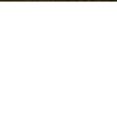
Photo by
Dakota Roos
on
Unsplash