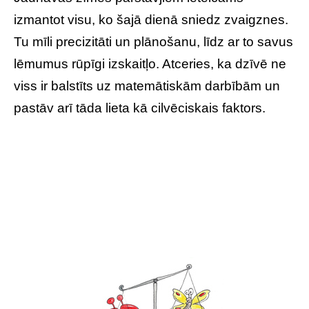
izmantot visu, ko šajā dienā sniedz zvaigznes.
Tu mīli precizitāti un plānošanu, līdz ar to savus
lēmumus rūpīgi izskaitļo. Atceries, ka dzīvē ne
viss ir balstīts uz matemātiskām darbībām un
pastāv arī tāda lieta kā cilvēciskais faktors.