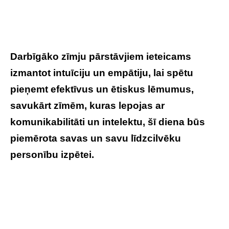
Darbīgāko zīmju pārstāvjiem ieteicams
izmantot intuīciju un empātiju, lai spētu
pieņemt efektīvus un ētiskus lēmumus,
savukārt zīmēm, kuras lepojas ar
komunikabilitāti un intelektu, šī diena būs
piemērota savas un savu līdzcilvēku
personību izpētei.
Tavs horoskops
veiksmīgai dienai – 16. jūnijs