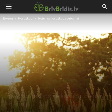
Sākums
Horoskopi
Ikdienas horoskops veiksmei
Tavs horoskops veiksmīgai dienai –
16. jūnijs
Raksta autors
Brivbridis.lv
-
15/06/2026