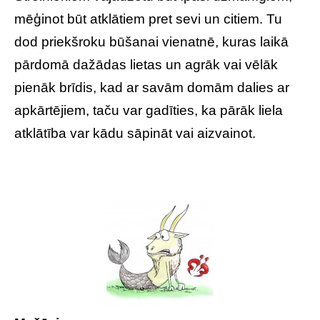
mēģinot būt atklātiem pret sevi un citiem. Tu
dod priekšroku būšanai vienatnē, kuras laikā
pārdomā dažādas lietas un agrāk vai vēlāk
pienāk brīdis, kad ar savām domām dalies ar
apkārtējiem, taču var gadīties, ka pārāk liela
atklātība var kādu sāpināt vai aizvainot.