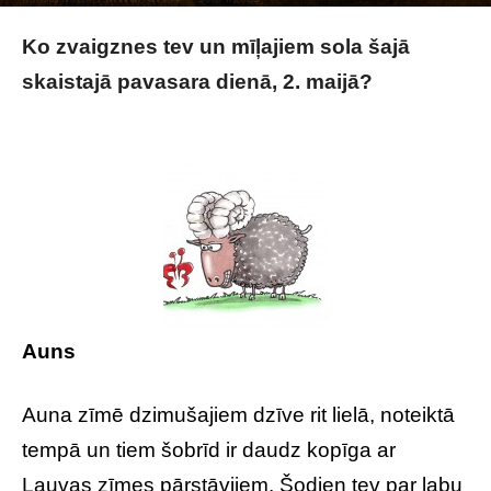
Photo by
Maksym Diachenko
on
Unsplash
Ko zvaigznes tev un mīļajiem sola šajā
skaistajā pavasara dienā, 2. maijā?
Tavs
horoskops veiksmīgai dienai – 2. maijs
Auns
Auna zīmē dzimušajiem dzīve rit lielā, noteiktā
tempā un tiem šobrīd ir daudz kopīga ar
Lauvas zīmes pārstāvjiem. Šodien tev par labu