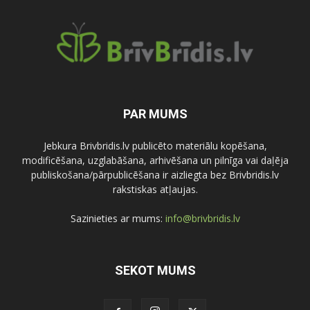
PAR MUMS
Jebkura Brivbridis.lv publicēto materiālu kopēšana,
modificēšana, uzglabāšana, arhivēšana un pilnīga vai daļēja
publiskošana/pārpublicēšana ir aizliegta bez Brivbridis.lv
rakstiskas atļaujas.
Sazinieties ar mums:
info@brivbridis.lv
SEKOT MUMS