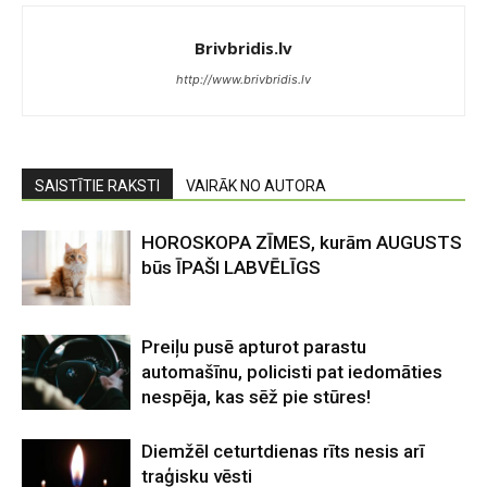
Brivbridis.lv
http://www.brivbridis.lv
SAISTĪTIE RAKSTI
VAIRĀK NO AUTORA
HOROSKOPA ZĪMES, kurām AUGUSTS
būs ĪPAŠI LABVĒLĪGS
Preiļu pusē apturot parastu
automašīnu, policisti pat iedomāties
nespēja, kas sēž pie stūres!
Diemžēl ceturtdienas rīts nesis arī
traģisku vēsti