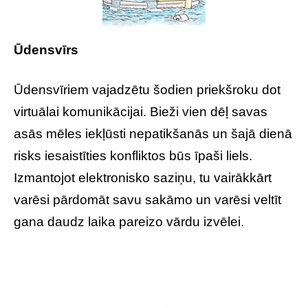
Ūdensvīrs
Ūdensvīriem vajadzētu šodien priekšroku dot
virtuālai komunikācijai. Bieži vien dēļ savas
asās mēles iekļūsti nepatikšanās un šajā dienā
risks iesaistīties konfliktos būs īpaši liels.
Izmantojot elektronisko saziņu, tu vairākkārt
varēsi pārdomāt savu sakāmo un varēsi veltīt
gana daudz laika pareizo vārdu izvēlei.