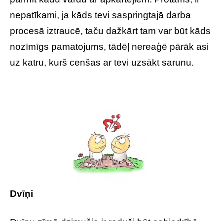
nepatīkami, ja kāds tevi saspringtajā darba
procesā iztraucē, taču dažkārt tam var būt kāds
nozīmīgs pamatojums, tādēļ nereaģē pārāk asi
uz katru, kurš cenšas ar tevi uzsākt sarunu.
Dvīņi