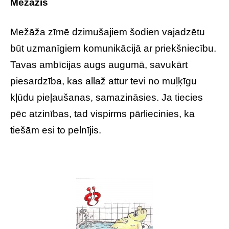
Mežāzis
Mežāža zīmē dzimušajiem šodien vajadzētu
būt uzmanīgiem komunikācijā ar priekšniecību.
Tavas ambīcijas augs augumā, savukārt
piesardzība, kas allaž attur tevi no muļķīgu
kļūdu pieļaušanas, samazināsies. Ja tiecies
pēc atzinības, tad vispirms pārliecinies, ka
tiešām esi to pelnījis.