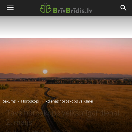
Sākums
Horoskopi
Ikdienas horoskops veiksmei
Tavs horoskops veiksmīgai dienai –
2. maijs
Raksta autors
Brivbridis.lv
-
30/04/2025