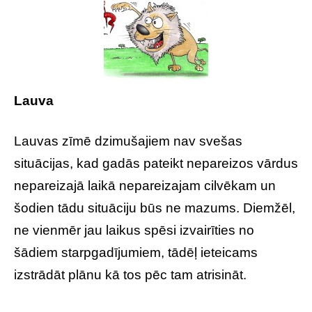
Lauva
Lauvas zīmē dzimušajiem nav svešas
situācijas, kad gadās pateikt nepareizos vārdus
nepareizajā laikā nepareizajam cilvēkam un
šodien tādu situāciju būs ne mazums. Diemžēl,
ne vienmēr jau laikus spēsi izvairīties no
šādiem starpgadījumiem, tādēļ ieteicams
izstrādāt plānu kā tos pēc tam atrisināt.