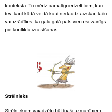
konteksta. Tu mēdz pamatīgi iedzelt tiem, kuri
tevi kaut kādā veidā kaut nedaudz aizskar, taču
var izrādīties, ka galu galā pats vien esi vainīgs
pie konflikta izraisīšanas.
Strēlnieks
Strēlniekiem vajadzētu būt īpaši uzmanīgiem,