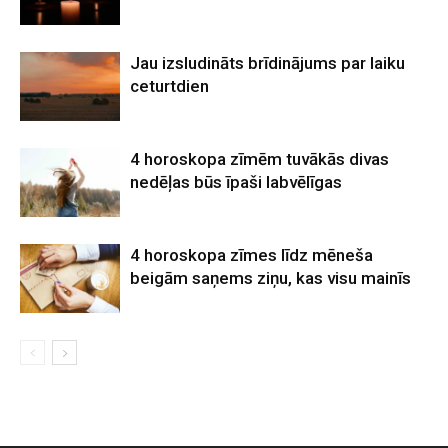
Jau izsludināts brīdinājums par laiku
ceturtdien
4 horoskopa zīmēm tuvākās divas
nedēļas būs īpaši labvēlīgas
4 horoskopa zīmes līdz mēneša
beigām saņems ziņu, kas visu mainīs