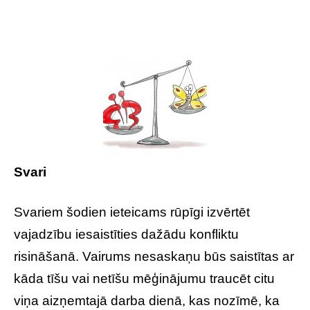
Svari
Svariem šodien ieteicams rūpīgi izvērtēt
vajadzību iesaistīties dažādu konfliktu
risināšanā. Vairums nesaskaņu būs saistītas ar
kāda tīšu vai netīšu mēģinājumu traucēt citu
viņa aizņemtajā darba dienā, kas nozīmē, ka