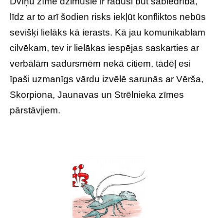
Dvīņu zīmē dzimušie ir raduši būt sabiedrībā,
līdz ar to arī šodien risks iekļūt konfliktos nebūs
sevišķi lielāks kā ierasts. Kā jau komunikablam
cilvēkam, tev ir lielākas iespējas saskarties ar
verbālām sadursmēm nekā citiem, tādēļ esi
īpaši uzmanīgs vārdu izvēlē sarunās ar Vērša,
Skorpiona, Jaunavas un Strēlnieka zīmes
pārstāvjiem.