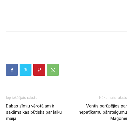
Iepriekšējais raksts
Nākamais raksts
Dabas zīmju vērotājam ir
Ventis parūpējies par
sakāms kas būtisks par laiku
nepatīkamu pārsteigumu
maijā
Magonei