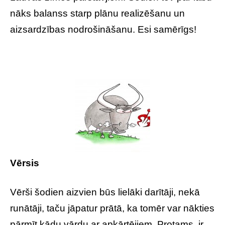
nāks balanss starp plānu realizēšanu un
aizsardzības nodrošināšanu. Esi samērīgs!
Vērsis
Vērši šodien aizvien būs lielāki darītāji, nekā
runātāji, taču jāpatur prātā, ka tomēr var nākties
pārmīt kādu vārdu ar apkārtējiem. Protams, ir