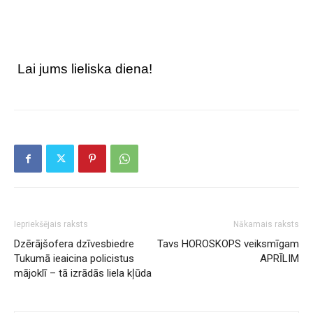
Lai jums lieliska diena!
Iepriekšējais raksts
Nākamais raksts
Dzērājšofera dzīvesbiedre
Tavs HOROSKOPS veiksmīgam
Tukumā ieaicina policistus
APRĪLIM
mājoklī – tā izrādās liela kļūda