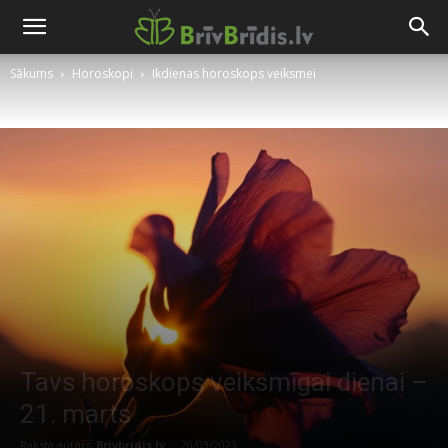
Sākums
Horoskopi
Ikdienas horoskops veiksmei
Tavs horoskops veiksmīgai dienai –
21. marts
Raksta autors
Brivbridis.lv
-
20/03/2023