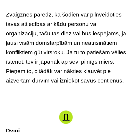
Zvaigznes paredz, ka šodien var pilnveidoties
tavas attiecības ar kādu personu vai
organizāciju, taču tas diez vai būs iespējams, ja
ļausi visām domstarpībām un neatrisinātiem
konfliktiem gūt virsroku. Ja tu to patiešām vēlies
īstenot, tev ir jāpanāk ap sevi pilnīgs miers.
Pieņem to, citādāk var nākties klauvēt pie
aizvērtām durvīm vai izniekot savus centienus.
Dvīņi