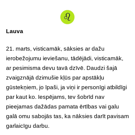
Lauva
21. marts, visticamāk, sāksies ar dažu
ierobežojumu ieviešanu, tādējādi, visticamāk,
ar pesimisma devu tavā dzīvē. Daudzi šajā
zvaigznājā dzimušie kļūs par apstākļu
gūstekņiem, jo īpaši, ja viņi ir personīgi atbildīgi
par kaut ko. Iespējams, tev šobrīd nav
pieejamas dažādas pamata ērtības vai galu
galā omu sabojās tas, ka nāksies darīt pavisam
garlaicīgu darbu.