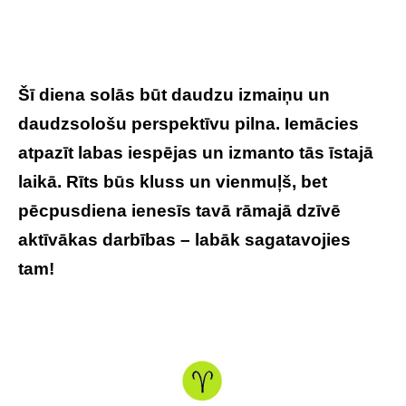
Šī diena solās būt daudzu izmaiņu un
daudzsološu perspektīvu pilna. Iemācies
atpazīt labas iespējas un izmanto tās īstajā
laikā. Rīts būs kluss un vienmuļš, bet
pēcpusdiena ienesīs tavā rāmajā dzīvē
aktīvākas darbības – labāk sagatavojies
tam!