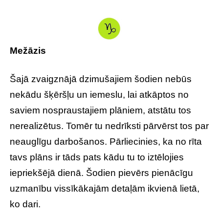
Mežāzis
Šajā zvaigznājā dzimušajiem šodien nebūs
nekādu šķēršļu un iemeslu, lai atkāptos no
saviem nospraustajiem plāniem, atstātu tos
nerealizētus. Tomēr tu nedrīksti pārvērst tos par
neauglīgu darbošanos. Pārliecinies, ka no rīta
tavs plāns ir tāds pats kādu tu to iztēlojies
iepriekšējā dienā. Šodien pievērs pienācīgu
uzmanību vissīkākajām detaļām ikvienā lietā,
ko dari.