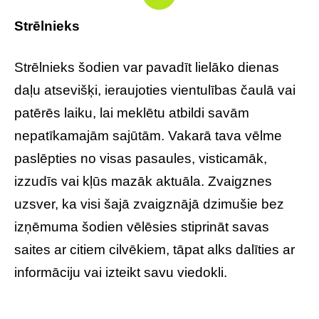
Strēlnieks
Strēlnieks šodien var pavadīt lielāko dienas
daļu atsevišķi, ieraujoties vientulības čaulā vai
patērēs laiku, lai meklētu atbildi savām
nepatīkamajām sajūtām. Vakarā tava vēlme
paslēpties no visas pasaules, visticamāk,
izzudīs vai kļūs mazāk aktuāla. Zvaigznes
uzsver, ka visi šajā zvaigznājā dzimušie bez
izņēmuma šodien vēlēsies stiprināt savas
saites ar citiem cilvēkiem, tāpat alks dalīties ar
informāciju vai izteikt savu viedokli.