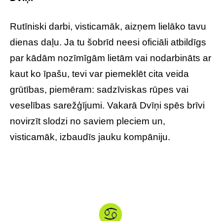
Rutīniski darbi, visticamāk, aizņem lielāko tavu
dienas daļu. Ja tu šobrīd neesi oficiāli atbildīgs
par kādām nozīmīgām lietām vai nodarbināts ar
kaut ko īpašu, tevi var piemeklēt cita veida
grūtības, piemēram: sadzīviskas rūpes vai
veselības sarežģījumi. Vakarā Dvīņi spēs brīvi
novirzīt slodzi no saviem pleciem un,
visticamāk, izbaudīs jauku kompāniju.