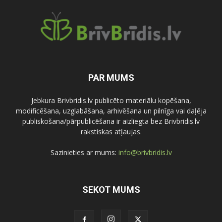
PAR MUMS
Jebkura Brivbridis.lv publicēto materiālu kopēšana,
modificēšana, uzglabāšana, arhivēšana un pilnīga vai daļēja
publiskošana/pārpublicēšana ir aizliegta bez Brivbridis.lv
rakstiskas atļaujas.
Sazinieties ar mums:
info@brivbridis.lv
SEKOT MUMS