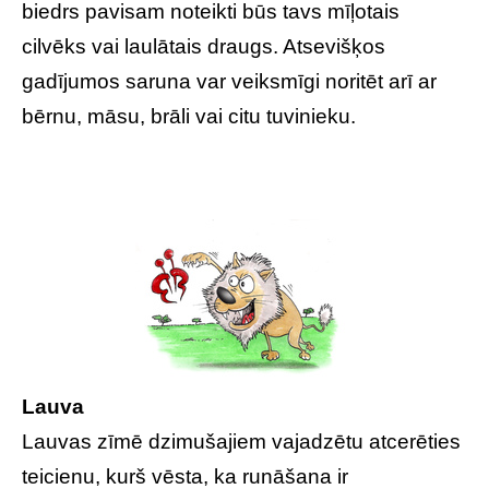
biedrs pavisam noteikti būs tavs mīļotais
cilvēks vai laulātais draugs. Atsevišķos
gadījumos saruna var veiksmīgi noritēt arī ar
bērnu, māsu, brāli vai citu tuvinieku.
Lauva
Lauvas zīmē dzimušajiem vajadzētu atcerēties
teicienu, kurš vēsta, ka runāšana ir