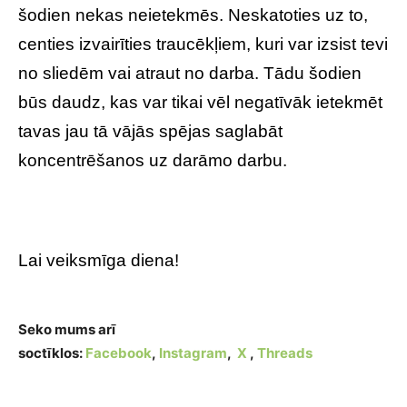
šodien nekas neietekmēs. Neskatoties uz to,
centies izvairīties traucēkļiem, kuri var izsist tevi
no sliedēm vai atraut no darba. Tādu šodien
būs daudz, kas var tikai vēl negatīvāk ietekmēt
tavas jau tā vājās spējas saglabāt
koncentrēšanos uz darāmo darbu.
Lai veiksmīga diena!
Seko mums arī
soctīklos:
Facebook
,
Instagram
,
X
,
Threads