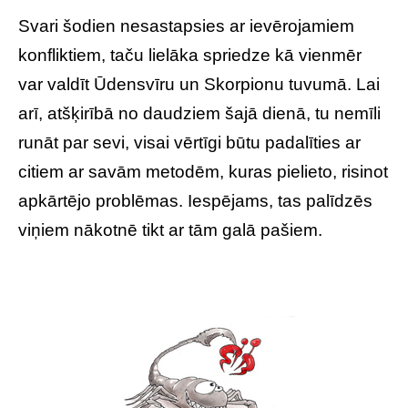
Svari šodien nesastapsies ar ievērojamiem
konfliktiem, taču lielāka spriedze kā vienmēr
var valdīt Ūdensvīru un Skorpionu tuvumā. Lai
arī, atšķirībā no daudziem šajā dienā, tu nemīli
runāt par sevi, visai vērtīgi būtu padalīties ar
citiem ar savām metodēm, kuras pielieto, risinot
apkārtējo problēmas. Iespējams, tas palīdzēs
viņiem nākotnē tikt ar tām galā pašiem.