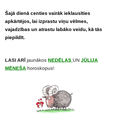
Šajā dienā centies vairāk ieklausīties
apkārtējos, lai izprastu viņu vēlmes,
vajadzības un atrastu labāko veidu, kā tās
piepildīt.
Tavs horoskops veiksmīgai dienai-
26. jūnijs.
LASI ARĪ
jaunākos
NEDĒĻAS
UN
JŪLIJA
MĒNEŠA
horoskopus!