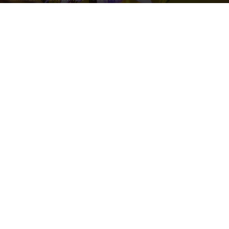
Photo by
Krzysztof Niewolny
on
Unsplash