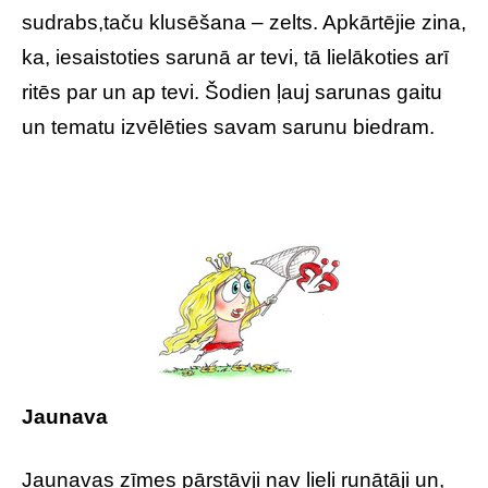
sudrabs,taču klusēšana – zelts. Apkārtējie zina,
ka, iesaistoties sarunā ar tevi, tā lielākoties arī
ritēs par un ap tevi. Šodien ļauj sarunas gaitu
un tematu izvēlēties savam sarunu biedram.
Jaunava
Jaunavas zīmes pārstāvji nav lieli runātāji un,