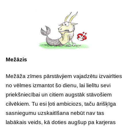
Mežāzis
Mežāža zīmes pārstāvjiem vajadzētu izvairīties
no vēlmes izmantot šo dienu, lai lielītu sevi
priekšniecībai un citiem augstāk stāvošiem
cilvēkiem. Tu esi ļoti ambiciozs, taču ārišķīga
sasniegumu uzskaitīšana nebūt nav tas
labākais veids, kā doties augšup pa karjeras