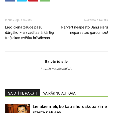
Iepriekšējais raksts
Nākamais raksts
Līgo dienā zaudē pašu
Pārvērt neapēsto Jāņu sieru
dārgāko – aizvadītas ārkārtīgi
neparastos gardumos!
traģiskas svētku brīvdienas
Brivbridis.lv
http://www.brivbridis.lv
SAISTĪTIE RAKSTI
VAIRĀK NO AUTORA
Lielākie meli, ko katra horoskopa zīme
stāsta pati sev