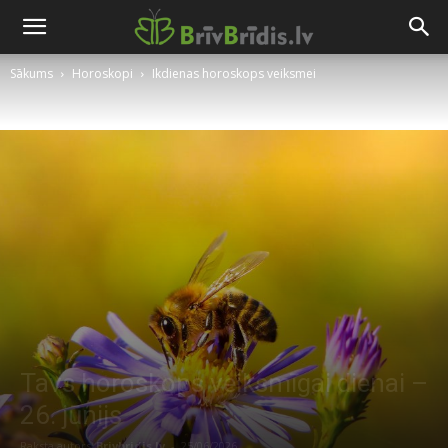
Sākums
Horoskopi
Ikdienas horoskops veiksmei
Tavs horoskops veiksmīgai dienai –
26. jūnijs
Raksta autors
Brivbridis.lv
-
25/06/2026