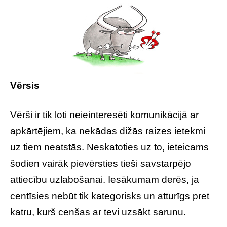
Vērsis
Vērši ir tik ļoti neieinteresēti komunikācijā ar
apkārtējiem, ka nekādas dižās raizes ietekmi
uz tiem neatstās. Neskatoties uz to, ieteicams
šodien vairāk pievērsties tieši savstarpējo
attiecību uzlabošanai. Iesākumam derēs, ja
centīsies nebūt tik kategorisks un atturīgs pret
katru, kurš cenšas ar tevi uzsākt sarunu.