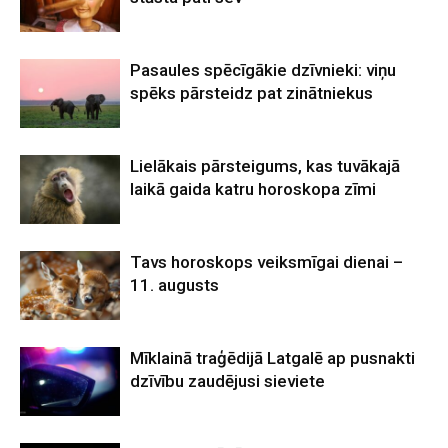
Pasaules spēcīgākie dzīvnieki: viņu
spēks pārsteidz pat zinātniekus
Lielākais pārsteigums, kas tuvākajā
laikā gaida katru horoskopa zīmi
Tavs horoskops veiksmīgai dienai –
11. augusts
Mīklainā traģēdijā Latgalē ap pusnakti
dzīvību zaudējusi sieviete