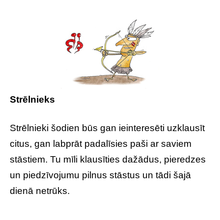
Strēlnieks
Strēlnieki šodien būs gan ieinteresēti uzklausīt
citus, gan labprāt padalīsies paši ar saviem
stāstiem. Tu mīli klausīties dažādus, pieredzes
un piedzīvojumu pilnus stāstus un tādi šajā
dienā netrūks.